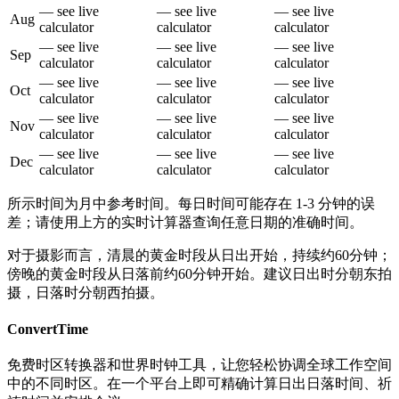
— see live
— see live
— see live
Aug
calculator
calculator
calculator
— see live
— see live
— see live
Sep
calculator
calculator
calculator
— see live
— see live
— see live
Oct
calculator
calculator
calculator
— see live
— see live
— see live
Nov
calculator
calculator
calculator
— see live
— see live
— see live
Dec
calculator
calculator
calculator
所示时间为月中参考时间。每日时间可能存在 1-3 分钟的误
差；请使用上方的实时计算器查询任意日期的准确时间。
对于摄影而言，清晨的黄金时段从日出开始，持续约60分钟；
傍晚的黄金时段从日落前约60分钟开始。建议日出时分朝东拍
摄，日落时分朝西拍摄。
ConvertTime
免费时区转换器和世界时钟工具，让您轻松协调全球工作空间
中的不同时区。在一个平台上即可精确计算日出日落时间、祈