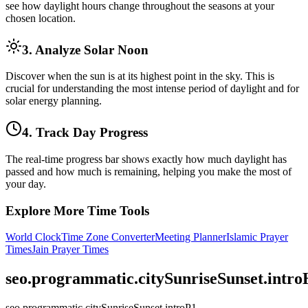
see how daylight hours change throughout the seasons at your
chosen location.
3. Analyze Solar Noon
Discover when the sun is at its highest point in the sky. This is
crucial for understanding the most intense period of daylight and for
solar energy planning.
4. Track Day Progress
The real-time progress bar shows exactly how much daylight has
passed and how much is remaining, helping you make the most of
your day.
Explore More Time Tools
World Clock
Time Zone Converter
Meeting Planner
Islamic Prayer
Times
Jain Prayer Times
seo.programmatic.citySunriseSunset.intr
seo.programmatic.citySunriseSunset.introP1