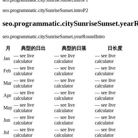
seo.programmatic.citySunriseSunset.introP2
seo.programmatic.citySunriseSunset.yea
seo.programmatic.citySunriseSunset.yearRoundIntro
月
典型的日出
典型的日落
日长度
— see live
— see live
— see live
Jan
calculator
calculator
calculator
— see live
— see live
— see live
Feb
calculator
calculator
calculator
— see live
— see live
— see live
Mar
calculator
calculator
calculator
— see live
— see live
— see live
Apr
calculator
calculator
calculator
— see live
— see live
— see live
May
calculator
calculator
calculator
— see live
— see live
— see live
Jun
calculator
calculator
calculator
— see live
— see live
— see live
Jul
calculator
calculator
calculator