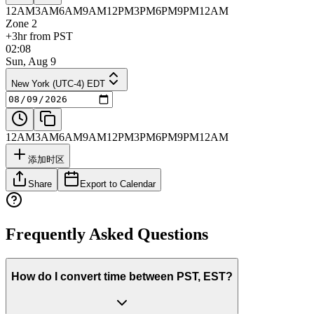
12AM
3AM
6AM
9AM
12PM
3PM
6PM
9PM
12AM
Zone 2
+3hr from PST
02:08
Sun, Aug 9
New York (UTC-4) EDT
12AM
3AM
6AM
9AM
12PM
3PM
6PM
9PM
12AM
添加时区
Share
Export to Calendar
Frequently Asked Questions
How do I convert time between PST, EST?