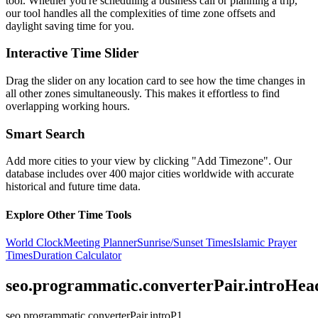
tool. Whether you're scheduling a business call or planning a trip,
our tool handles all the complexities of time zone offsets and
daylight saving time for you.
Interactive Time Slider
Drag the slider on any location card to see how the time changes in
all other zones simultaneously. This makes it effortless to find
overlapping working hours.
Smart Search
Add more cities to your view by clicking "Add Timezone". Our
database includes over 400 major cities worldwide with accurate
historical and future time data.
Explore Other Time Tools
World Clock
Meeting Planner
Sunrise/Sunset Times
Islamic Prayer
Times
Duration Calculator
seo.programmatic.converterPair.introHea
seo.programmatic.converterPair.introP1