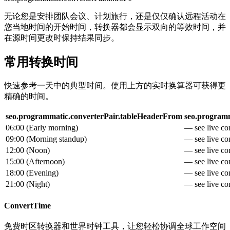
无论您是安排团队会议、计划旅行，还是仅仅确认远程活动在
您当地时间的开始时间，转换器都会显示双向的等效时间，并
在源时间更改时保持结果同步。
常用转换时间
快速参考一天中的典型时间。使用上方的实时换算器可获得更
精确的时间。
seo.programmatic.converterPair.tableHeaderFrom
seo.programm
06:00
(
Early morning
)
— see live con
09:00
(
Morning standup
)
— see live con
12:00
(
Noon
)
— see live con
15:00
(
Afternoon
)
— see live con
18:00
(
Evening
)
— see live con
21:00
(
Night
)
— see live con
ConvertTime
免费时区转换器和世界时钟工具，让您轻松协调全球工作空间