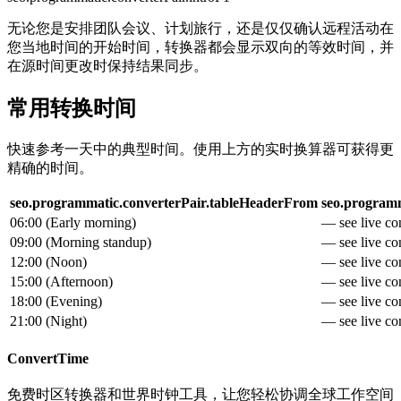
无论您是安排团队会议、计划旅行，还是仅仅确认远程活动在
您当地时间的开始时间，转换器都会显示双向的等效时间，并
在源时间更改时保持结果同步。
常用转换时间
快速参考一天中的典型时间。使用上方的实时换算器可获得更
精确的时间。
seo.programmatic.converterPair.tableHeaderFrom
seo.programm
06:00
(
Early morning
)
— see live con
09:00
(
Morning standup
)
— see live con
12:00
(
Noon
)
— see live con
15:00
(
Afternoon
)
— see live con
18:00
(
Evening
)
— see live con
21:00
(
Night
)
— see live con
ConvertTime
免费时区转换器和世界时钟工具，让您轻松协调全球工作空间