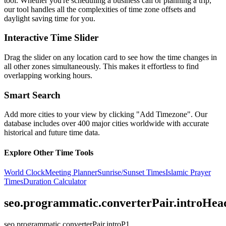
tool. Whether you're scheduling a business call or planning a trip,
our tool handles all the complexities of time zone offsets and
daylight saving time for you.
Interactive Time Slider
Drag the slider on any location card to see how the time changes in
all other zones simultaneously. This makes it effortless to find
overlapping working hours.
Smart Search
Add more cities to your view by clicking "Add Timezone". Our
database includes over 400 major cities worldwide with accurate
historical and future time data.
Explore Other Time Tools
World Clock
Meeting Planner
Sunrise/Sunset Times
Islamic Prayer
Times
Duration Calculator
seo.programmatic.converterPair.introHea
seo.programmatic.converterPair.introP1