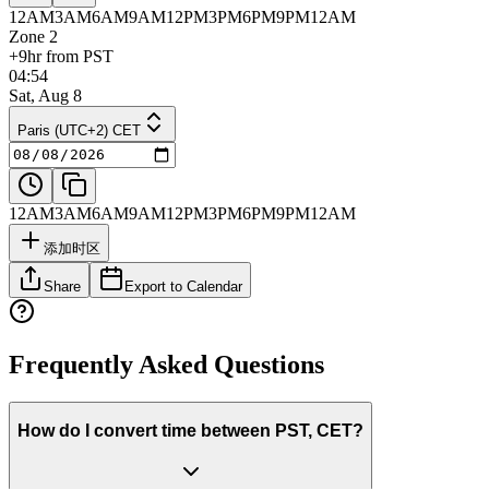
12AM
3AM
6AM
9AM
12PM
3PM
6PM
9PM
12AM
Zone 2
+9hr from PST
04:54
Sat, Aug 8
Paris (UTC+2) CET
12AM
3AM
6AM
9AM
12PM
3PM
6PM
9PM
12AM
添加时区
Share
Export to Calendar
Frequently Asked Questions
How do I convert time between PST, CET?