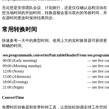
无论您是安排团队会议、计划旅行，还是仅仅确认远程活动在
您当地时间的开始时间，转换器都会显示双向的等效时间，并
在源时间更改时保持结果同步。
常用转换时间
快速参考一天中的典型时间。使用上方的实时换算器可获得更
精确的时间。
seo.programmatic.converterPair.tableHeaderFrom
seo.programm
06:00
(
Early morning
)
— see live con
09:00
(
Morning standup
)
— see live con
12:00
(
Noon
)
— see live con
15:00
(
Afternoon
)
— see live con
18:00
(
Evening
)
— see live con
21:00
(
Night
)
— see live con
ConvertTime
免费时区转换器和世界时钟工具，让您轻松协调全球工作空间