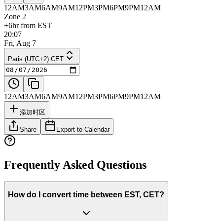
12AM
3AM
6AM
9AM
12PM
3PM
6PM
9PM
12AM
Zone 2
+6hr from EST
20:07
Fri, Aug 7
Paris (UTC+2) CET
12AM
3AM
6AM
9AM
12PM
3PM
6PM
9PM
12AM
添加时区
Share
Export to Calendar
Frequently Asked Questions
How do I convert time between EST, CET?