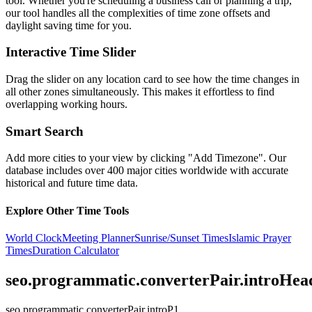
tool. Whether you're scheduling a business call or planning a trip,
our tool handles all the complexities of time zone offsets and
daylight saving time for you.
Interactive Time Slider
Drag the slider on any location card to see how the time changes in
all other zones simultaneously. This makes it effortless to find
overlapping working hours.
Smart Search
Add more cities to your view by clicking "Add Timezone". Our
database includes over 400 major cities worldwide with accurate
historical and future time data.
Explore Other Time Tools
World Clock
Meeting Planner
Sunrise/Sunset Times
Islamic Prayer
Times
Duration Calculator
seo.programmatic.converterPair.introHea
seo.programmatic.converterPair.introP1