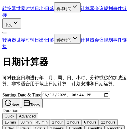
转换器
世界时钟
日出/日落
计算器
会议规划
事件链
祈祷时间
接
中文
转换器
世界时钟
日出/日落
计算器
会议规划
事件链
祈祷时间
接
日期计算器
可对任意日期进行年、月、周、日、小时、分钟或秒的加减运
算。非常适合用于截止日期计算、计划安排和日期运算。
Starting Date & Time
Now
Today
Duration:
Quick
Advanced
15 min
30 min
45 min
1 hour
2 hours
6 hours
12 hours
1 day
3 days
7 days
2 weeks
1 month
3 months
6 months