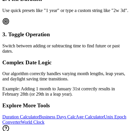
Use quick presets like "1 year" or type a custom string like "2w 3d".
3. Toggle Operation
Switch between adding or subtracting time to find future or past
dates.
Complex Date Logic
Our algorithm correctly handles varying month lengths, leap years,
and daylight saving time transitions.
Example: Adding 1 month to January 31st correctly results in
February 28th (or 29th in a leap year).
Explore More Tools
Duration Calculator
Business Days Calc
Age Calculator
Unix Epoch
Converter
World Clock