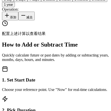
1 year
Operation:
添加
减去
配置上述计算以查看结果
How to Add or Subtract Time
Quickly calculate future or past dates by adding or subtracting years,
months, days, hours, and minutes.
1. Set Start Date
Choose your reference point. Use "Now" for real-time calculations.
2. Pick Duration