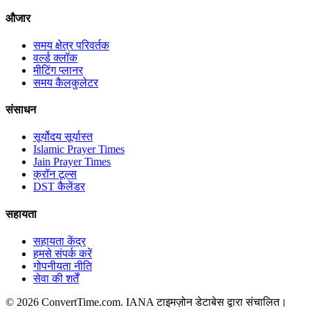
औजार
समय क्षेत्र परिवर्तक
वर्ल्ड क्लॉक
मीटिंग प्लानर
समय कैलकुलेटर
संसाधन
सूर्योदय सूर्यास्त
Islamic Prayer Times
Jain Prayer Times
क्रॉन टूल्स
DST कैलेंडर
सहायता
सहायता केंद्र
हमसे संपर्क करें
गोपनीयता नीति
सेवा की शर्तें
© 2026 ConvertTime.com. IANA टाइमज़ोन डेटाबेस द्वारा संचालित।