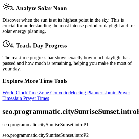
3. Analyze Solar Noon
Discover when the sun is at its highest point in the sky. This is
crucial for understanding the most intense period of daylight and for
solar energy planning.
4. Track Day Progress
The real-time progress bar shows exactly how much daylight has
passed and how much is remaining, helping you make the most of
your day.
Explore More Time Tools
World Clock
Time Zone Converter
Meeting Planner
Islamic Prayer
Times
Jain Prayer Times
seo.programmatic.citySunriseSunset.intr
seo.programmatic.citySunriseSunset.introP1
seo.programmatic.citySunriseSunset.introP2