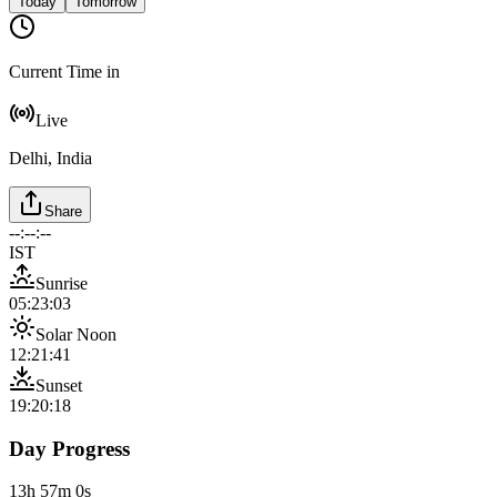
Today
Tomorrow
Current Time in
Live
Delhi, India
Share
--:--:--
IST
Sunrise
05:23:03
Solar Noon
12:21:41
Sunset
19:20:18
Day Progress
13h 57m 0s