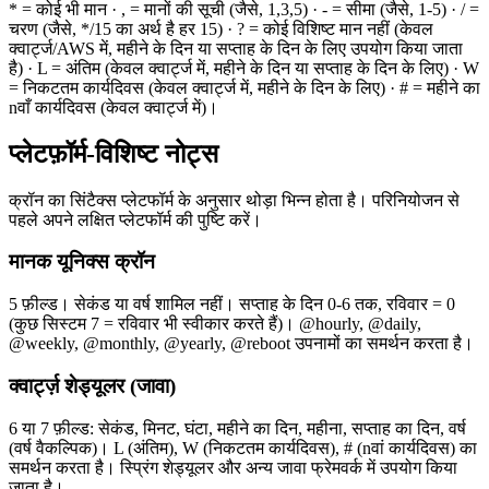
* = कोई भी मान · , = मानों की सूची (जैसे, 1,3,5) · - = सीमा (जैसे, 1-5) · / =
चरण (जैसे, */15 का अर्थ है हर 15) · ? = कोई विशिष्ट मान नहीं (केवल
क्वार्ट्ज/AWS में, महीने के दिन या सप्ताह के दिन के लिए उपयोग किया जाता
है) · L = अंतिम (केवल क्वार्ट्ज में, महीने के दिन या सप्ताह के दिन के लिए) · W
= निकटतम कार्यदिवस (केवल क्वार्ट्ज में, महीने के दिन के लिए) · # = महीने का
nवाँ कार्यदिवस (केवल क्वार्ट्ज में)।
प्लेटफ़ॉर्म-विशिष्ट नोट्स
क्रॉन का सिंटैक्स प्लेटफॉर्म के अनुसार थोड़ा भिन्न होता है। परिनियोजन से
पहले अपने लक्षित प्लेटफॉर्म की पुष्टि करें।
मानक यूनिक्स क्रॉन
5 फ़ील्ड। सेकंड या वर्ष शामिल नहीं। सप्ताह के दिन 0-6 तक, रविवार = 0
(कुछ सिस्टम 7 = रविवार भी स्वीकार करते हैं)। @hourly, @daily,
@weekly, @monthly, @yearly, @reboot उपनामों का समर्थन करता है।
क्वार्ट्ज़ शेड्यूलर (जावा)
6 या 7 फ़ील्ड: सेकंड, मिनट, घंटा, महीने का दिन, महीना, सप्ताह का दिन, वर्ष
(वर्ष वैकल्पिक)। L (अंतिम), W (निकटतम कार्यदिवस), # (nवां कार्यदिवस) का
समर्थन करता है। स्प्रिंग शेड्यूलर और अन्य जावा फ्रेमवर्क में उपयोग किया
जाता है।