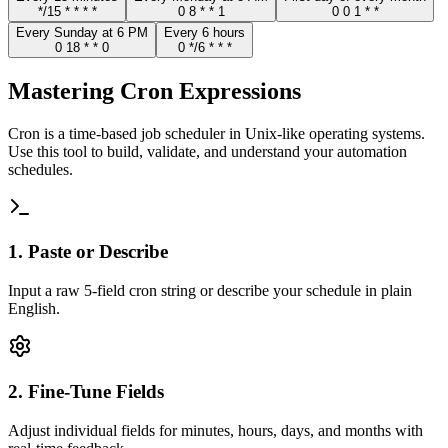
*/15 * * * *
0 8 * * 1
0 0 1 * *
Every Sunday at 6 PM
Every 6 hours
0 18 * * 0
0 */6 * * *
Mastering Cron Expressions
Cron is a time-based job scheduler in Unix-like operating systems.
Use this tool to build, validate, and understand your automation
schedules.
1. Paste or Describe
Input a raw 5-field cron string or describe your schedule in plain
English.
2. Fine-Tune Fields
Adjust individual fields for minutes, hours, days, and months with