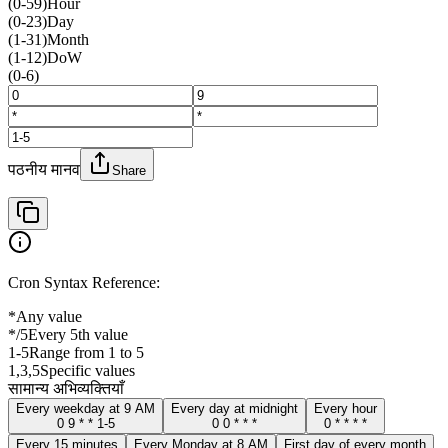
(0-59)
Hour
(0-23)
Day
(1-31)
Month
(1-12)
DoW
(0-6)
पठनीय मानव
Share
Cron Syntax Reference:
*
Any value
*/5
Every 5th value
1-5
Range from 1 to 5
1,3,5
Specific values
सामान्य अभिव्यक्तियाँ
Every weekday at 9 AM
Every day at midnight
Every hour
0 9 * * 1-5
0 0 * * *
0 * * * *
Every 15 minutes
Every Monday at 8 AM
First day of every month