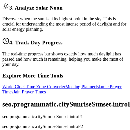
3. Analyze Solar Noon
Discover when the sun is at its highest point in the sky. This is
crucial for understanding the most intense period of daylight and for
solar energy planning.
4. Track Day Progress
The real-time progress bar shows exactly how much daylight has
passed and how much is remaining, helping you make the most of
your day.
Explore More Time Tools
World Clock
Time Zone Converter
Meeting Planner
Islamic Prayer
Times
Jain Prayer Times
seo.programmatic.citySunriseSunset.intr
seo.programmatic.citySunriseSunset.introP1
seo.programmatic.citySunriseSunset.introP2