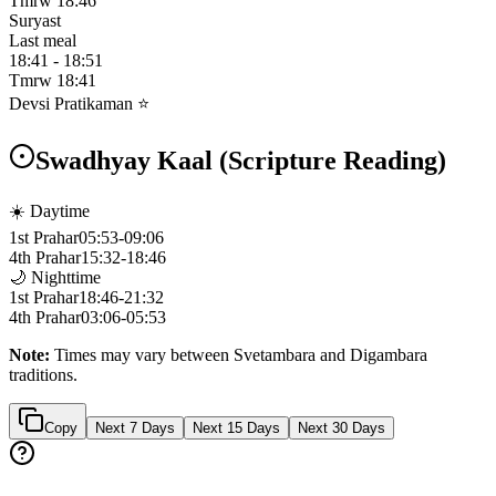
Tmrw
18:46
Suryast
Last meal
18:41
-
18:51
Tmrw
18:41
Devsi Pratikaman ⭐
Swadhyay Kaal (Scripture Reading)
☀️ Daytime
1st Prahar
05:53
-
09:06
4th Prahar
15:32
-
18:46
🌙 Nighttime
1st Prahar
18:46
-
21:32
4th Prahar
03:06
-
05:53
Note:
Times may vary between Svetambara and Digambara
traditions.
Copy
Next 7 Days
Next 15 Days
Next 30 Days