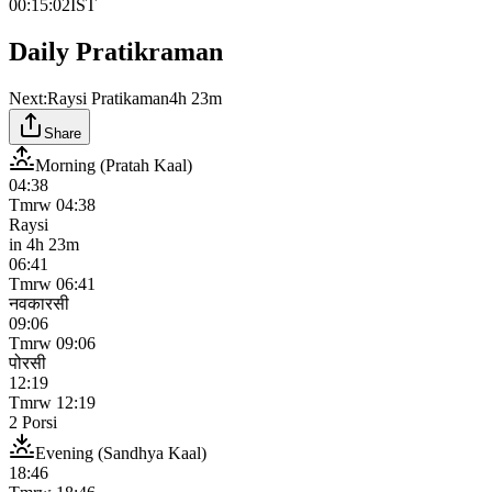
00:15:02
IST
Daily Pratikraman
Next:
Raysi Pratikaman
4h 23m
Share
Morning (Pratah Kaal)
04:38
Tmrw
04:38
Raysi
in
4h 23m
06:41
Tmrw
06:41
नवकारसी
09:06
Tmrw
09:06
पोरसी
12:19
Tmrw
12:19
2 Porsi
Evening (Sandhya Kaal)
18:46