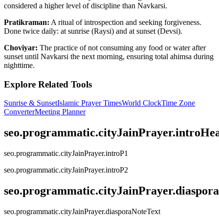
considered a higher level of discipline than Navkarsi.
Pratikraman:
A ritual of introspection and seeking forgiveness.
Done twice daily: at sunrise (Raysi) and at sunset (Devsi).
Choviyar:
The practice of not consuming any food or water after
sunset until Navkarsi the next morning, ensuring total ahimsa during
nighttime.
Explore Related Tools
Sunrise & Sunset
Islamic Prayer Times
World Clock
Time Zone
Converter
Meeting Planner
seo.programmatic.cityJainPrayer.introHe
seo.programmatic.cityJainPrayer.introP1
seo.programmatic.cityJainPrayer.introP2
seo.programmatic.cityJainPrayer.diaspor
seo.programmatic.cityJainPrayer.diasporaNoteText