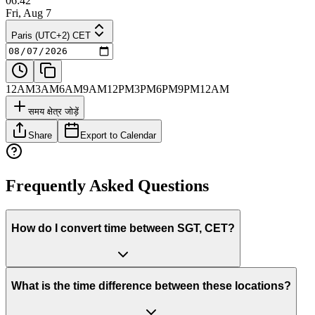
06:42
Fri, Aug 7
Paris (UTC+2) CET
12AM
3AM
6AM
9AM
12PM
3PM
6PM
9PM
12AM
समय क्षेत्र जोड़ें
Share
Export to Calendar
Frequently Asked Questions
How do I convert time between SGT, CET?
What is the time difference between these locations?