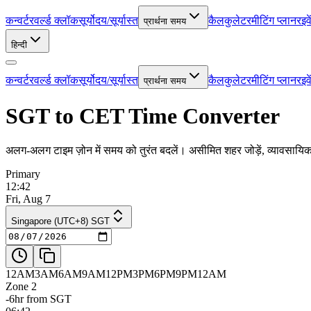
कन्वर्टर
वर्ल्ड क्लॉक
सूर्योदय/सूर्यास्त
कैलकुलेटर
मीटिंग प्लानर
इव
प्रार्थना समय
हिन्दी
कन्वर्टर
वर्ल्ड क्लॉक
सूर्योदय/सूर्यास्त
कैलकुलेटर
मीटिंग प्लानर
इव
प्रार्थना समय
SGT to CET Time Converter
अलग-अलग टाइम ज़ोन में समय को तुरंत बदलें। असीमित शहर जोड़ें, व्यावसायि
Primary
12:42
Fri, Aug 7
Singapore (UTC+8) SGT
12AM
3AM
6AM
9AM
12PM
3PM
6PM
9PM
12AM
Zone 2
-6hr from SGT