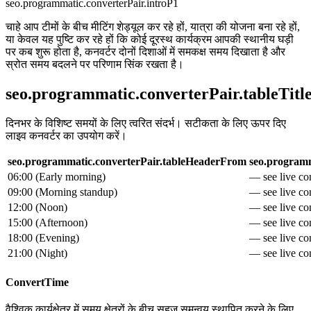
seo.programmatic.converterPair.introP1
चाहे आप टीमों के बीच मीटिंग शेड्यूल कर रहे हों, यात्रा की योजना बना रहे हों,
या केवल यह पुष्टि कर रहे हों कि कोई दूरस्थ कार्यक्रम आपकी स्थानीय घड़ी
पर कब शुरू होता है, कनवर्टर दोनों दिशाओं में समकक्ष समय दिखाता है और
स्रोत समय बदलने पर परिणाम सिंक रखता है।
seo.programmatic.converterPair.tableTitl
दिनभर के विशिष्ट समयों के लिए त्वरित संदर्भ। सटीकता के लिए ऊपर दिए
लाइव कनवर्टर का उपयोग करें।
seo.programmatic.converterPair.tableHeaderFrom
seo.programm
06:00
(
Early morning
)
— see live con
09:00
(
Morning standup
)
— see live con
12:00
(
Noon
)
— see live con
15:00
(
Afternoon
)
— see live con
18:00
(
Evening
)
— see live con
21:00
(
Night
)
— see live con
ConvertTime
वैश्विक कार्यक्षेत्र में समय क्षेत्रों के बीच सहज समन्वय स्थापित करने के लिए