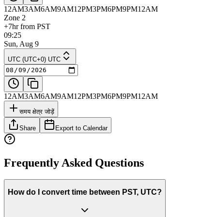
12AM
3AM
6AM
9AM
12PM
3PM
6PM
9PM
12AM
Zone 2
+7hr from PST
09:25
Sun, Aug 9
UTC (UTC+0) UTC
12AM
3AM
6AM
9AM
12PM
3PM
6PM
9PM
12AM
समय क्षेत्र जोड़ें
Share
Export to Calendar
Frequently Asked Questions
How do I convert time between PST, UTC?