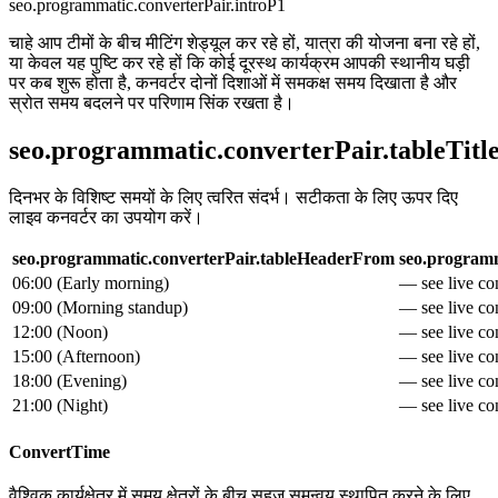
seo.programmatic.converterPair.introP1
चाहे आप टीमों के बीच मीटिंग शेड्यूल कर रहे हों, यात्रा की योजना बना रहे हों,
या केवल यह पुष्टि कर रहे हों कि कोई दूरस्थ कार्यक्रम आपकी स्थानीय घड़ी
पर कब शुरू होता है, कनवर्टर दोनों दिशाओं में समकक्ष समय दिखाता है और
स्रोत समय बदलने पर परिणाम सिंक रखता है।
seo.programmatic.converterPair.tableTitl
दिनभर के विशिष्ट समयों के लिए त्वरित संदर्भ। सटीकता के लिए ऊपर दिए
लाइव कनवर्टर का उपयोग करें।
seo.programmatic.converterPair.tableHeaderFrom
seo.programm
06:00
(
Early morning
)
— see live con
09:00
(
Morning standup
)
— see live con
12:00
(
Noon
)
— see live con
15:00
(
Afternoon
)
— see live con
18:00
(
Evening
)
— see live con
21:00
(
Night
)
— see live con
ConvertTime
वैश्विक कार्यक्षेत्र में समय क्षेत्रों के बीच सहज समन्वय स्थापित करने के लिए