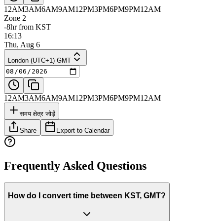
12AM
3AM
6AM
9AM
12PM
3PM
6PM
9PM
12AM
Zone 2
-8hr from KST
16:13
Thu, Aug 6
London (UTC+1) GMT
12AM
3AM
6AM
9AM
12PM
3PM
6PM
9PM
12AM
समय क्षेत्र जोड़ें
Share
Export to Calendar
Frequently Asked Questions
How do I convert time between KST, GMT?