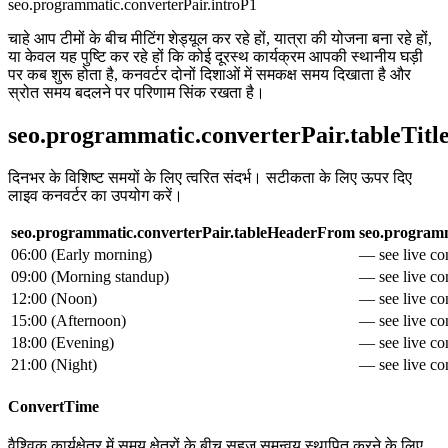
seo.programmatic.converterPair.introP1
चाहे आप टीमों के बीच मीटिंग शेड्यूल कर रहे हों, यात्रा की योजना बना रहे हों,
या केवल यह पुष्टि कर रहे हों कि कोई दूरस्थ कार्यक्रम आपकी स्थानीय घड़ी
पर कब शुरू होता है, कनवर्टर दोनों दिशाओं में समकक्ष समय दिखाता है और
स्रोत समय बदलने पर परिणाम सिंक रखता है।
seo.programmatic.converterPair.tableTitl
दिनभर के विशिष्ट समयों के लिए त्वरित संदर्भ। सटीकता के लिए ऊपर दिए
लाइव कनवर्टर का उपयोग करें।
seo.programmatic.converterPair.tableHeaderFrom
seo.programm
06:00
(
Early morning
)
— see live con
09:00
(
Morning standup
)
— see live con
12:00
(
Noon
)
— see live con
15:00
(
Afternoon
)
— see live con
18:00
(
Evening
)
— see live con
21:00
(
Night
)
— see live con
ConvertTime
वैश्विक कार्यक्षेत्र में समय क्षेत्रों के बीच सहज समन्वय स्थापित करने के लिए