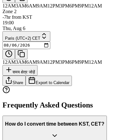
12AM
3AM
6AM
9AM
12PM
3PM
6PM
9PM
12AM
Zone 2
-7hr from KST
19:00
Thu, Aug 6
Paris (UTC+2) CET
12AM
3AM
6AM
9AM
12PM
3PM
6PM
9PM
12AM
समय क्षेत्र जोड़ें
Share
Export to Calendar
Frequently Asked Questions
How do I convert time between KST, CET?