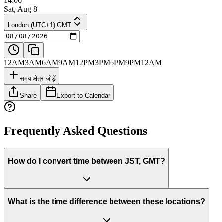
14:06
Sat, Aug 8
London (UTC+1) GMT
12AM
3AM
6AM
9AM
12PM
3PM
6PM
9PM
12AM
समय क्षेत्र जोड़ें
Share
Export to Calendar
Frequently Asked Questions
How do I convert time between JST, GMT?
What is the time difference between these locations?