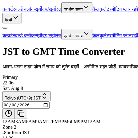
कन्वर्टर
वर्ल्ड क्लॉक
सूर्योदय/सूर्यास्त
कैलकुलेटर
मीटिंग प्लानर
इव
प्रार्थना समय
हिन्दी
कन्वर्टर
वर्ल्ड क्लॉक
सूर्योदय/सूर्यास्त
कैलकुलेटर
मीटिंग प्लानर
इव
प्रार्थना समय
JST to GMT Time Converter
अलग-अलग टाइम ज़ोन में समय को तुरंत बदलें। असीमित शहर जोड़ें, व्यावसायि
Primary
22:06
Sat, Aug 8
Tokyo (UTC+9) JST
12AM
3AM
6AM
9AM
12PM
3PM
6PM
9PM
12AM
Zone 2
-8hr from JST