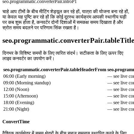
seo.programmatic.converterPair.introP1
चाहे आप टीमों के बीच मीटिंग शेड्यूल कर रहे हों, यात्रा की योजना बना रहे हों,
या केवल यह पुष्टि कर रहे हों कि कोई दूरस्थ कार्यक्रम आपकी स्थानीय घड़ी
पर कब शुरू होता है, कनवर्टर दोनों दिशाओं में समकक्ष समय दिखाता है और
स्रोत समय बदलने पर परिणाम सिंक रखता है।
seo.programmatic.converterPair.tableTitl
दिनभर के विशिष्ट समयों के लिए त्वरित संदर्भ। सटीकता के लिए ऊपर दिए
लाइव कनवर्टर का उपयोग करें।
seo.programmatic.converterPair.tableHeaderFrom
seo.programm
06:00
(
Early morning
)
— see live con
09:00
(
Morning standup
)
— see live con
12:00
(
Noon
)
— see live con
15:00
(
Afternoon
)
— see live con
18:00
(
Evening
)
— see live con
21:00
(
Night
)
— see live con
ConvertTime
वैश्विक कार्यक्षेत्र में समय क्षेत्रों के बीच सहज समन्वय स्थापित करने के लिए