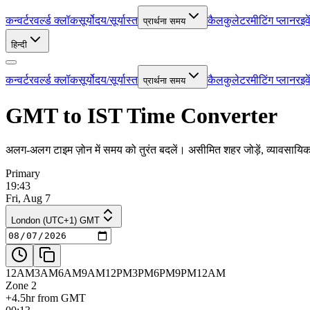
कन्वर्टर
वर्ल्ड क्लॉक
सूर्योदय/सूर्यास्त
कैलकुलेटर
मीटिंग प्लानर
इव
प्रार्थना समय
हिन्दी
कन्वर्टर
वर्ल्ड क्लॉक
सूर्योदय/सूर्यास्त
कैलकुलेटर
मीटिंग प्लानर
इव
प्रार्थना समय
GMT to IST Time Converter
अलग-अलग टाइम ज़ोन में समय को तुरंत बदलें। असीमित शहर जोड़ें, व्यावसायि
Primary
19:43
Fri, Aug 7
London (UTC+1) GMT
12AM
3AM
6AM
9AM
12PM
3PM
6PM
9PM
12AM
Zone 2
+4.5hr from GMT