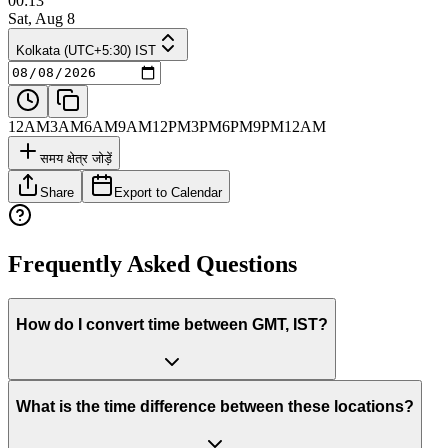
00:13
Sat, Aug 8
Kolkata (UTC+5:30) IST
12AM
3AM
6AM
9AM
12PM
3PM
6PM
9PM
12AM
समय क्षेत्र जोड़ें
Share
Export to Calendar
Frequently Asked Questions
How do I convert time between GMT, IST?
What is the time difference between these locations?