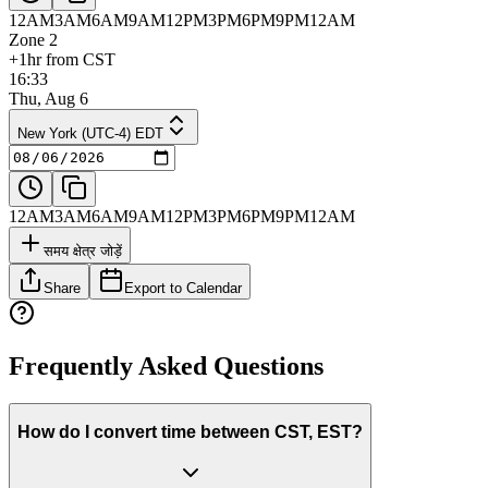
12AM
3AM
6AM
9AM
12PM
3PM
6PM
9PM
12AM
Zone 2
+1hr from CST
16:33
Thu, Aug 6
New York (UTC-4) EDT
12AM
3AM
6AM
9AM
12PM
3PM
6PM
9PM
12AM
समय क्षेत्र जोड़ें
Share
Export to Calendar
Frequently Asked Questions
How do I convert time between CST, EST?