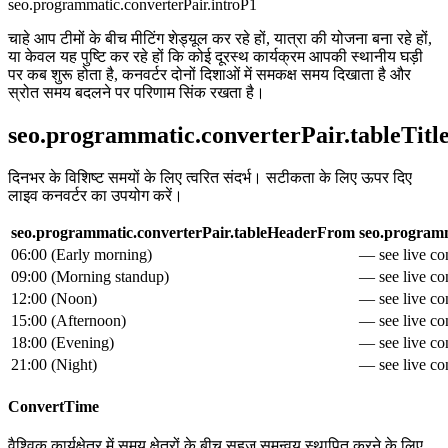
seo.programmatic.converterPair.introP1
चाहे आप टीमों के बीच मीटिंग शेड्यूल कर रहे हों, यात्रा की योजना बना रहे हों,
या केवल यह पुष्टि कर रहे हों कि कोई दूरस्थ कार्यक्रम आपकी स्थानीय घड़ी
पर कब शुरू होता है, कनवर्टर दोनों दिशाओं में समकक्ष समय दिखाता है और
स्रोत समय बदलने पर परिणाम सिंक रखता है।
seo.programmatic.converterPair.tableTitl
दिनभर के विशिष्ट समयों के लिए त्वरित संदर्भ। सटीकता के लिए ऊपर दिए
लाइव कनवर्टर का उपयोग करें।
seo.programmatic.converterPair.tableHeaderFrom
seo.programm
06:00
(
Early morning
)
— see live con
09:00
(
Morning standup
)
— see live con
12:00
(
Noon
)
— see live con
15:00
(
Afternoon
)
— see live con
18:00
(
Evening
)
— see live con
21:00
(
Night
)
— see live con
ConvertTime
वैश्विक कार्यक्षेत्र में समय क्षेत्रों के बीच सहज समन्वय स्थापित करने के लिए