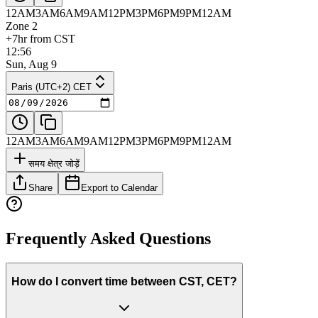
12AM
3AM
6AM
9AM
12PM
3PM
6PM
9PM
12AM
Zone 2
+7hr from CST
12:56
Sun, Aug 9
Paris (UTC+2) CET
12AM
3AM
6AM
9AM
12PM
3PM
6PM
9PM
12AM
समय क्षेत्र जोड़ें
Share
Export to Calendar
Frequently Asked Questions
How do I convert time between CST, CET?