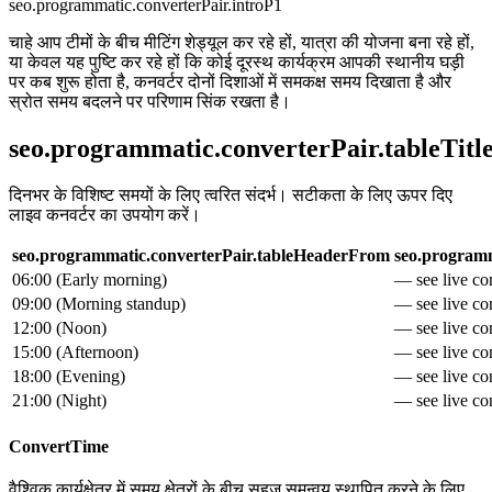
seo.programmatic.converterPair.introP1
चाहे आप टीमों के बीच मीटिंग शेड्यूल कर रहे हों, यात्रा की योजना बना रहे हों,
या केवल यह पुष्टि कर रहे हों कि कोई दूरस्थ कार्यक्रम आपकी स्थानीय घड़ी
पर कब शुरू होता है, कनवर्टर दोनों दिशाओं में समकक्ष समय दिखाता है और
स्रोत समय बदलने पर परिणाम सिंक रखता है।
seo.programmatic.converterPair.tableTitl
दिनभर के विशिष्ट समयों के लिए त्वरित संदर्भ। सटीकता के लिए ऊपर दिए
लाइव कनवर्टर का उपयोग करें।
seo.programmatic.converterPair.tableHeaderFrom
seo.programm
06:00
(
Early morning
)
— see live con
09:00
(
Morning standup
)
— see live con
12:00
(
Noon
)
— see live con
15:00
(
Afternoon
)
— see live con
18:00
(
Evening
)
— see live con
21:00
(
Night
)
— see live con
ConvertTime
वैश्विक कार्यक्षेत्र में समय क्षेत्रों के बीच सहज समन्वय स्थापित करने के लिए