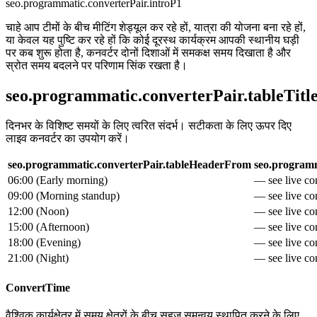
seo.programmatic.converterPair.introP1
चाहे आप टीमों के बीच मीटिंग शेड्यूल कर रहे हों, यात्रा की योजना बना रहे हों,
या केवल यह पुष्टि कर रहे हों कि कोई दूरस्थ कार्यक्रम आपकी स्थानीय घड़ी
पर कब शुरू होता है, कनवर्टर दोनों दिशाओं में समकक्ष समय दिखाता है और
स्रोत समय बदलने पर परिणाम सिंक रखता है।
seo.programmatic.converterPair.tableTitl
दिनभर के विशिष्ट समयों के लिए त्वरित संदर्भ। सटीकता के लिए ऊपर दिए
लाइव कनवर्टर का उपयोग करें।
seo.programmatic.converterPair.tableHeaderFrom
seo.programm
06:00
(
Early morning
)
— see live con
09:00
(
Morning standup
)
— see live con
12:00
(
Noon
)
— see live con
15:00
(
Afternoon
)
— see live con
18:00
(
Evening
)
— see live con
21:00
(
Night
)
— see live con
ConvertTime
वैश्विक कार्यक्षेत्र में समय क्षेत्रों के बीच सहज समन्वय स्थापित करने के लिए