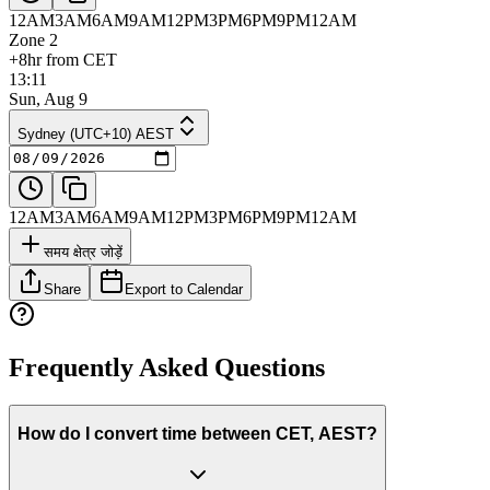
12AM
3AM
6AM
9AM
12PM
3PM
6PM
9PM
12AM
Zone 2
+8hr from CET
13:11
Sun, Aug 9
Sydney (UTC+10) AEST
12AM
3AM
6AM
9AM
12PM
3PM
6PM
9PM
12AM
समय क्षेत्र जोड़ें
Share
Export to Calendar
Frequently Asked Questions
How do I convert time between CET, AEST?