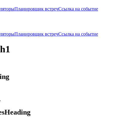
ляторы
Планировщик встреч
Ссылка на событие
ляторы
Планировщик встреч
Ссылка на событие
.h1
ing
.
esHeading