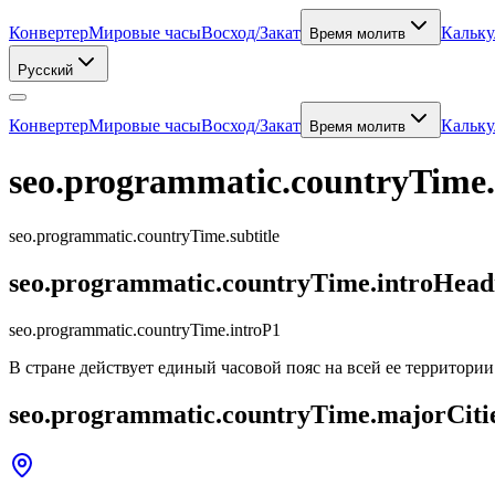
Конвертер
Мировые часы
Восход/Закат
Кальку
Время молитв
Русский
Конвертер
Мировые часы
Восход/Закат
Кальку
Время молитв
seo.programmatic.countryTime
seo.programmatic.countryTime.subtitle
seo.programmatic.countryTime.introHead
seo.programmatic.countryTime.introP1
В стране действует единый часовой пояс на всей ее территории
seo.programmatic.countryTime.majorCiti