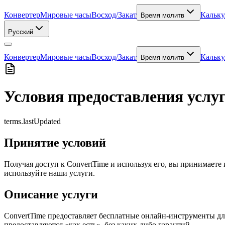
Конвертер
Мировые часы
Восход/Закат
Кальку
Время молитв
Русский
Конвертер
Мировые часы
Восход/Закат
Кальку
Время молитв
Условия предоставления услу
terms.lastUpdated
Принятие условий
Получая доступ к ConvertTime и используя его, вы принимаете 
используйте наши услуги.
Описание услуги
ConvertTime предоставляет бесплатные онлайн-инструменты дл
предоставляются «как есть», без каких-либо гарантий.