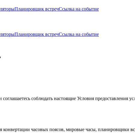
ляторы
Планировщик встреч
Ссылка на событие
ляторы
Планировщик встреч
Ссылка на событие
г
и соглашаетесь соблюдать настоящие Условия предоставления усл
я конвертации часовых поясов, мировые часы, планировщики вс