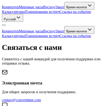
Конвертер
Мировые часы
Восход/Закат
Время молитв
Калькуляторы
Планировщик встреч
Ссылка на событие
Русский
Конвертер
Мировые часы
Восход/Закат
Время молитв
Калькуляторы
Планировщик встреч
Ссылка на событие
Связаться с нами
Свяжитесь с нашей командой для получения поддержки или
отправки отзыва.
Электронная почта
Для общих запросов и получения поддержки.
contact@converttime.com