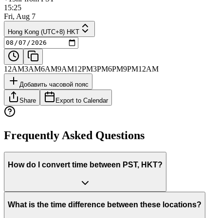
15:25
Fri, Aug 7
Hong Kong (UTC+8) HKT
12AM
3AM
6AM
9AM
12PM
3PM
6PM
9PM
12AM
Добавить часовой пояс
Share
Export to Calendar
Frequently Asked Questions
How do I convert time between PST, HKT?
What is the time difference between these locations?