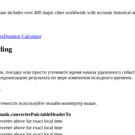
e includes over 400 major cities worldwide with accurate historical an
es
Duration Calculator
ding
и, поездку или просто уточняете время начала удаленного собы
нхронизацию результата по мере изменения исходного времени.
e
точности используйте онлайн-конвертер выше.
atic.converterPair.tableHeaderTo
verter above for exact local time
verter above for exact local time
verter above for exact local time