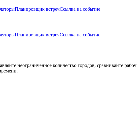
ляторы
Планировщик встреч
Ссылка на событие
ляторы
Планировщик встреч
Ссылка на событие
авляйте неограниченное количество городов, сравнивайте рабоч
времени.