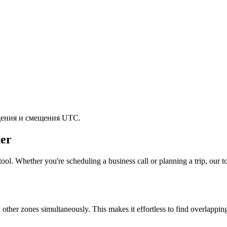
щения и смещения UTC.
er
ool. Whether you're scheduling a business call or planning a trip, our to
l other zones simultaneously. This makes it effortless to find overlappi