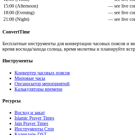
15:00
(
Afternoon
)
— see live con
18:00
(
Evening
)
— see live con
21:00
(
Night
)
— see live con
ConvertTime
Бесплатные инструменты для конвертации часовых поясов и ми
время восхода/захода солнца, время молитвы и планируйте вст
Инструменты
Конвертер часовых поясов
Мировые часы
Организатор мероприятий
Калькуляторы времени
Ресурсы
Восход и закат
Islamic Prayer Times
Jain Prayer Times
Инструменты Cron
Календарь DST