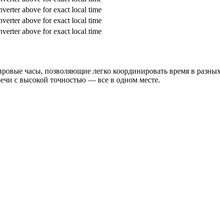
verter above for exact local time
verter above for exact local time
verter above for exact local time
ровые часы, позволяющие легко координировать время в разных 
речи с высокой точностью — все в одном месте.