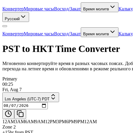
Конвертер
Мировые часы
Восход/Закат
Кальку
Время молитв
Русский
Конвертер
Мировые часы
Восход/Закат
Кальку
Время молитв
PST to HKT Time Converter
Мгновенно конвертируйте время в разных часовых поясах. Доб
перехода на летнее время и обновлениями в режиме реального 
Primary
00:25
Fri, Aug 7
Los Angeles (UTC-7) PDT
12AM
3AM
6AM
9AM
12PM
3PM
6PM
9PM
12AM
Zone 2
+15hr from PST