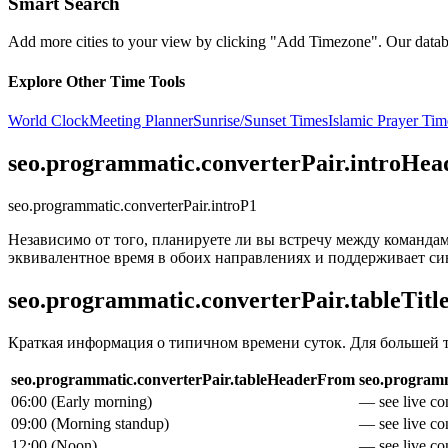
Smart Search
Add more cities to your view by clicking "Add Timezone". Our databas
Explore Other Time Tools
World Clock
Meeting Planner
Sunrise/Sunset Times
Islamic Prayer Tim
seo.programmatic.converterPair.introHea
seo.programmatic.converterPair.introP1
Независимо от того, планируете ли вы встречу между командам
эквивалентное время в обоих направлениях и поддерживает си
seo.programmatic.converterPair.tableTitl
Краткая информация о типичном времени суток. Для большей 
seo.programmatic.converterPair.tableHeaderFrom
seo.programm
06:00
(
Early morning
)
— see live con
09:00
(
Morning standup
)
— see live con
12:00
(
Noon
)
— see live con