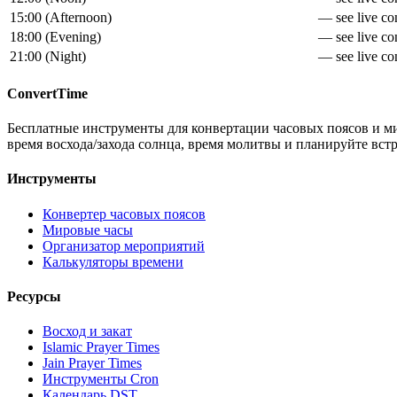
15:00
(
Afternoon
)
— see live con
18:00
(
Evening
)
— see live con
21:00
(
Night
)
— see live con
ConvertTime
Бесплатные инструменты для конвертации часовых поясов и ми
время восхода/захода солнца, время молитвы и планируйте вст
Инструменты
Конвертер часовых поясов
Мировые часы
Организатор мероприятий
Калькуляторы времени
Ресурсы
Восход и закат
Islamic Prayer Times
Jain Prayer Times
Инструменты Cron
Календарь DST