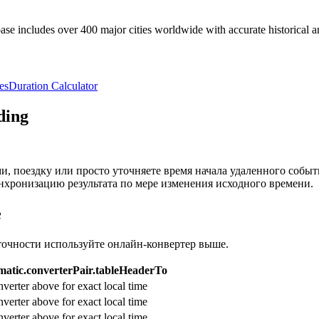
e includes over 400 major cities worldwide with accurate historical an
es
Duration Calculator
ding
и, поездку или просто уточняете время начала удаленного собы
нхронизацию результата по мере изменения исходного времени.
e
точности используйте онлайн-конвертер выше.
atic.converterPair.tableHeaderTo
verter above for exact local time
verter above for exact local time
verter above for exact local time