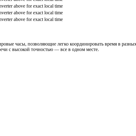
verter above for exact local time
verter above for exact local time
verter above for exact local time
ровые часы, позволяющие легко координировать время в разных 
речи с высокой точностью — все в одном месте.