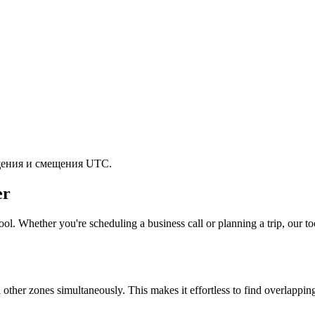
щения и смещения UTC.
er
ol. Whether you're scheduling a business call or planning a trip, our to
l other zones simultaneously. This makes it effortless to find overlappi