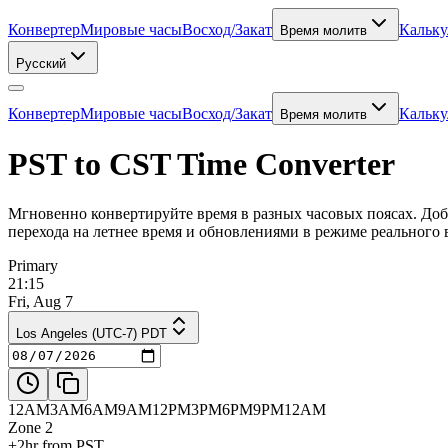
Конвертер
Мировые часы
Восход/Закат
Кальку
Время молитв
Русский
Конвертер
Мировые часы
Восход/Закат
Кальку
Время молитв
PST to CST Time Converter
Мгновенно конвертируйте время в разных часовых поясах. Доб
перехода на летнее время и обновлениями в режиме реального 
Primary
21:15
Fri, Aug 7
Los Angeles (UTC-7) PDT
12AM
3AM
6AM
9AM
12PM
3PM
6PM
9PM
12AM
Zone 2
+2hr from PST