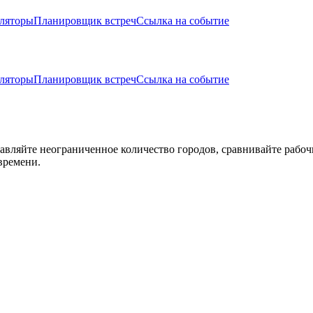
ляторы
Планировщик встреч
Ссылка на событие
ляторы
Планировщик встреч
Ссылка на событие
авляйте неограниченное количество городов, сравнивайте рабоч
времени.