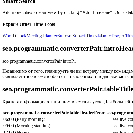
Smart Search
Add more cities to your view by clicking "Add Timezone". Our databas
Explore Other Time Tools
World Clock
Meeting Planner
Sunrise/Sunset Times
Islamic Prayer Tim
seo.programmatic.converterPair.introHea
seo.programmatic.converterPair.introP1
Независимо от того, планируете ли вы встречу между командам
эквивалентное время в обоих направлениях и поддерживает си
seo.programmatic.converterPair.tableTitl
Краткая информация о типичном времени суток. Для большей 
seo.programmatic.converterPair.tableHeaderFrom
seo.programm
06:00
(
Early morning
)
— see live con
09:00
(
Morning standup
)
— see live con
12:00
(
Noon
)
— see live con