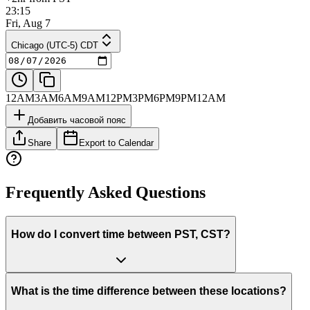
23:15
Fri, Aug 7
Chicago (UTC-5) CDT
12AM
3AM
6AM
9AM
12PM
3PM
6PM
9PM
12AM
Добавить часовой пояс
Share
Export to Calendar
Frequently Asked Questions
How do I convert time between PST, CST?
What is the time difference between these locations?