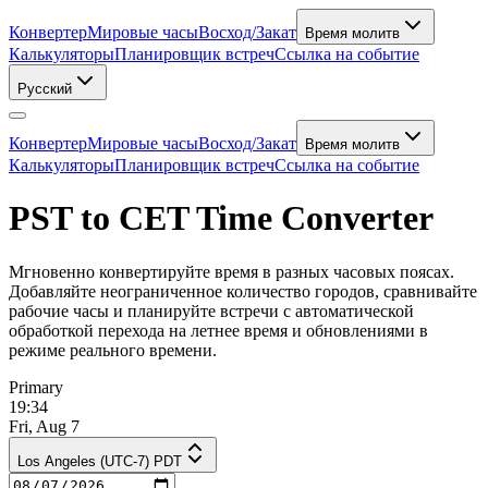
Конвертер
Мировые часы
Восход/Закат
Время молитв
Калькуляторы
Планировщик встреч
Ссылка на событие
Русский
Конвертер
Мировые часы
Восход/Закат
Время молитв
Калькуляторы
Планировщик встреч
Ссылка на событие
PST to CET Time Converter
Мгновенно конвертируйте время в разных часовых поясах.
Добавляйте неограниченное количество городов, сравнивайте
рабочие часы и планируйте встречи с автоматической
обработкой перехода на летнее время и обновлениями в
режиме реального времени.
Primary
19:34
Fri, Aug 7
Los Angeles (UTC-7) PDT