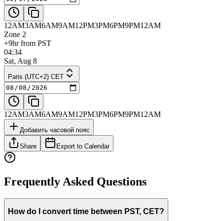
12AM
3AM
6AM
9AM
12PM
3PM
6PM
9PM
12AM
Zone 2
+9hr from PST
04:34
Sat, Aug 8
Paris (UTC+2) CET
12AM
3AM
6AM
9AM
12PM
3PM
6PM
9PM
12AM
Добавить часовой пояс
Share
Export to Calendar
Frequently Asked Questions
How do I convert time between PST, CET?