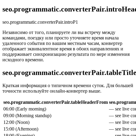
seo.programmatic.converterPair.introHea
seo.programmatic.converterPair.introP1
Независимо от того, планируете ли вы встречу между
командами, поездку или просто уточняете время начала
удаленного события по вашим местным часам, конвертер
отображает эквивалентное время в обоих направлениях и
поддерживает синхронизацию результата по мере изменения
исходного времени.
seo.programmatic.converterPair.tableTitl
Краткая информация о типичном времени суток. Для большей
точности используйте онлайн-конвертер выше.
seo.programmatic.converterPair.tableHeaderFrom
seo.programm
06:00
(
Early morning
)
— see live con
09:00
(
Morning standup
)
— see live con
12:00
(
Noon
)
— see live con
15:00
(
Afternoon
)
— see live con
18:00
(
Evening
)
— see live con