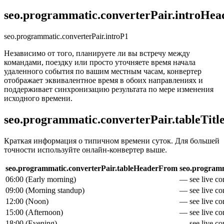
seo.programmatic.converterPair.introHea
seo.programmatic.converterPair.introP1
Независимо от того, планируете ли вы встречу между
командами, поездку или просто уточняете время начала
удаленного события по вашим местным часам, конвертер
отображает эквивалентное время в обоих направлениях и
поддерживает синхронизацию результата по мере изменения
исходного времени.
seo.programmatic.converterPair.tableTitl
Краткая информация о типичном времени суток. Для большей
точности используйте онлайн-конвертер выше.
seo.programmatic.converterPair.tableHeaderFrom
seo.programm
06:00
(
Early morning
)
— see live con
09:00
(
Morning standup
)
— see live con
12:00
(
Noon
)
— see live con
15:00
(
Afternoon
)
— see live con
18:00
(
Evening
)
— see live con