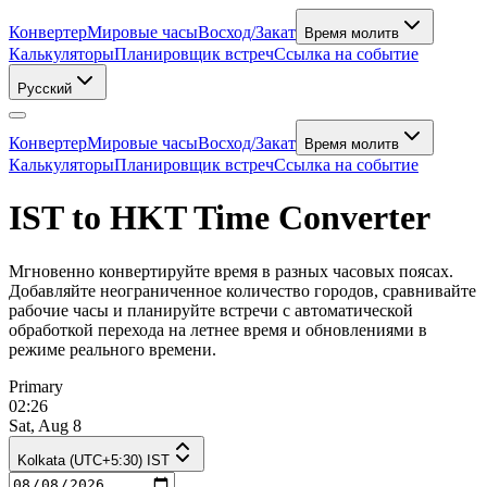
Конвертер
Мировые часы
Восход/Закат
Время молитв
Калькуляторы
Планировщик встреч
Ссылка на событие
Русский
Конвертер
Мировые часы
Восход/Закат
Время молитв
Калькуляторы
Планировщик встреч
Ссылка на событие
IST to HKT Time Converter
Мгновенно конвертируйте время в разных часовых поясах.
Добавляйте неограниченное количество городов, сравнивайте
рабочие часы и планируйте встречи с автоматической
обработкой перехода на летнее время и обновлениями в
режиме реального времени.
Primary
02:26
Sat, Aug 8
Kolkata (UTC+5:30) IST