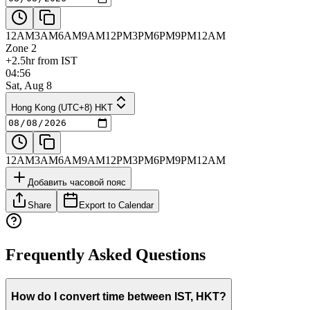
12AM
3AM
6AM
9AM
12PM
3PM
6PM
9PM
12AM
Zone 2
+2.5hr from IST
04:56
Sat, Aug 8
Hong Kong (UTC+8) HKT
12AM
3AM
6AM
9AM
12PM
3PM
6PM
9PM
12AM
Добавить часовой пояс
Share
Export to Calendar
Frequently Asked Questions
How do I convert time between IST, HKT?