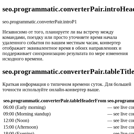
seo.programmatic.converterPair.introHea
seo.programmatic.converterPair.introP1
Независимо от того, планируете ли вы встречу между
командами, поездку или просто уточняете время начала
удаленного события по вашим местным часам, конвертер
отображает эквивалентное время в обоих направлениях и
поддерживает синхронизацию результата по мере изменения
исходного времени.
seo.programmatic.converterPair.tableTitl
Краткая информация о типичном времени суток. Для большей
точности используйте онлайн-конвертер выше.
seo.programmatic.converterPair.tableHeaderFrom
seo.programm
06:00
(
Early morning
)
— see live con
09:00
(
Morning standup
)
— see live con
12:00
(
Noon
)
— see live con
15:00
(
Afternoon
)
— see live con
18:00
(
Evening
)
— see live con