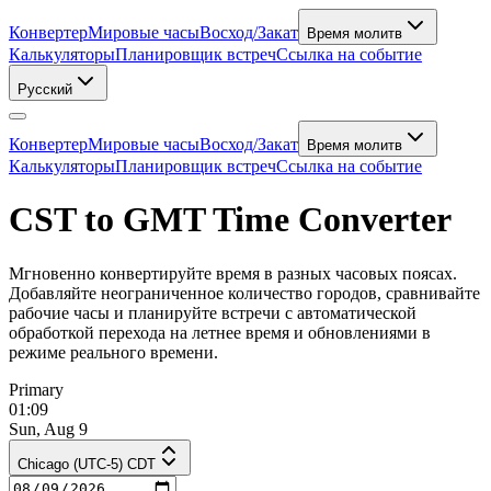
Конвертер
Мировые часы
Восход/Закат
Время молитв
Калькуляторы
Планировщик встреч
Ссылка на событие
Русский
Конвертер
Мировые часы
Восход/Закат
Время молитв
Калькуляторы
Планировщик встреч
Ссылка на событие
CST to GMT Time Converter
Мгновенно конвертируйте время в разных часовых поясах.
Добавляйте неограниченное количество городов, сравнивайте
рабочие часы и планируйте встречи с автоматической
обработкой перехода на летнее время и обновлениями в
режиме реального времени.
Primary
01:09
Sun, Aug 9
Chicago (UTC-5) CDT