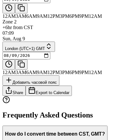
12AM
3AM
6AM
9AM
12PM
3PM
6PM
9PM
12AM
Zone 2
+6hr from CST
07:09
Sun, Aug 9
London (UTC+1) GMT
12AM
3AM
6AM
9AM
12PM
3PM
6PM
9PM
12AM
Добавить часовой пояс
Share
Export to Calendar
Frequently Asked Questions
How do I convert time between CST, GMT?