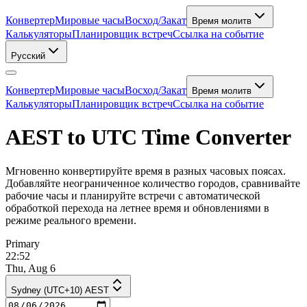
Конвертер
Мировые часы
Восход/Закат
Время молитв
Калькуляторы
Планировщик встреч
Ссылка на событие
Русский
Конвертер
Мировые часы
Восход/Закат
Время молитв
Калькуляторы
Планировщик встреч
Ссылка на событие
AEST to UTC Time Converter
Мгновенно конвертируйте время в разных часовых поясах.
Добавляйте неограниченное количество городов, сравнивайте
рабочие часы и планируйте встречи с автоматической
обработкой перехода на летнее время и обновлениями в
режиме реального времени.
Primary
22:52
Thu, Aug 6
Sydney (UTC+10) AEST