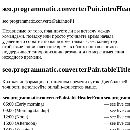
seo.programmatic.converterPair.introHea
seo.programmatic.converterPair.introP1
Независимо от того, планируете ли вы встречу между
командами, поездку или просто уточняете время начала
удаленного события по вашим местным часам, конвертер
отображает эквивалентное время в обоих направлениях и
поддерживает синхронизацию результата по мере изменения
исходного времени.
seo.programmatic.converterPair.tableTitl
Краткая информация о типичном времени суток. Для большей
точности используйте онлайн-конвертер выше.
seo.programmatic.converterPair.tableHeaderFrom
seo.programm
06:00
(
Early morning
)
— see live con
09:00
(
Morning standup
)
— see live con
12:00
(
Noon
)
— see live con
15:00
(
Afternoon
)
— see live con
18:00
(
Evening
)
— see live con