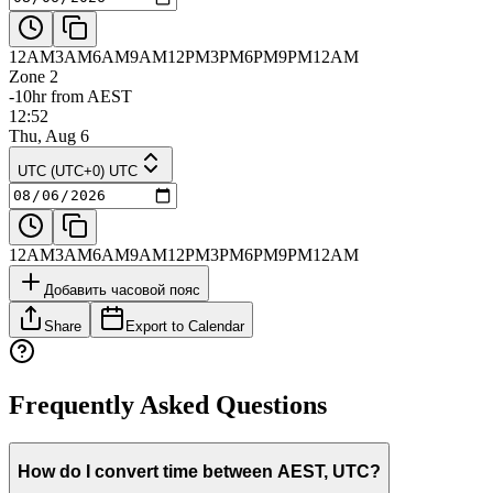
12AM
3AM
6AM
9AM
12PM
3PM
6PM
9PM
12AM
Zone 2
-10hr from AEST
12:52
Thu, Aug 6
UTC (UTC+0) UTC
12AM
3AM
6AM
9AM
12PM
3PM
6PM
9PM
12AM
Добавить часовой пояс
Share
Export to Calendar
Frequently Asked Questions
How do I convert time between AEST, UTC?