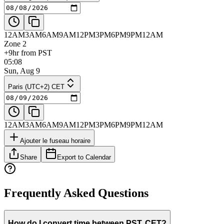
12AM
3AM
6AM
9AM
12PM
3PM
6PM
9PM
12AM
Zone 2
+9hr from PST
05:08
Sun, Aug 9
Paris (UTC+2) CET
12AM
3AM
6AM
9AM
12PM
3PM
6PM
9PM
12AM
Ajouter le fuseau horaire
Share
Export to Calendar
Frequently Asked Questions
How do I convert time between PST, CET?