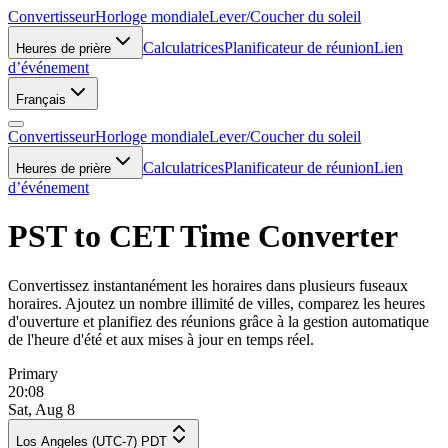
Convertisseur
Horloge mondiale
Lever/Coucher du soleil
Calculatrices
Planificateur de réunion
Lien
Heures de prière
d’événement
Français
Convertisseur
Horloge mondiale
Lever/Coucher du soleil
Calculatrices
Planificateur de réunion
Lien
Heures de prière
d’événement
PST to CET Time Converter
Convertissez instantanément les horaires dans plusieurs fuseaux
horaires. Ajoutez un nombre illimité de villes, comparez les heures
d'ouverture et planifiez des réunions grâce à la gestion automatique
de l'heure d'été et aux mises à jour en temps réel.
Primary
20:08
Sat, Aug 8
Los Angeles (UTC-7) PDT