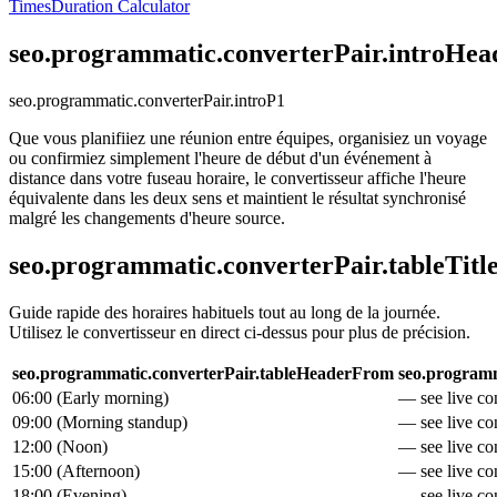
Times
Duration Calculator
seo.programmatic.converterPair.introHea
seo.programmatic.converterPair.introP1
Que vous planifiiez une réunion entre équipes, organisiez un voyage
ou confirmiez simplement l'heure de début d'un événement à
distance dans votre fuseau horaire, le convertisseur affiche l'heure
équivalente dans les deux sens et maintient le résultat synchronisé
malgré les changements d'heure source.
seo.programmatic.converterPair.tableTitl
Guide rapide des horaires habituels tout au long de la journée.
Utilisez le convertisseur en direct ci-dessus pour plus de précision.
seo.programmatic.converterPair.tableHeaderFrom
seo.programm
06:00
(
Early morning
)
— see live con
09:00
(
Morning standup
)
— see live con
12:00
(
Noon
)
— see live con
15:00
(
Afternoon
)
— see live con
18:00
(
Evening
)
— see live con