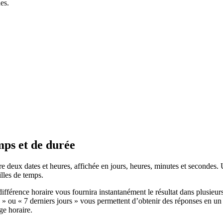
es.
mps et de durée
re deux dates et heures, affichée en jours, heures, minutes et secondes. U
illes de temps.
e différence horaire vous fournira instantanément le résultat dans plusieu
» ou « 7 derniers jours » vous permettent d’obtenir des réponses en un 
ge horaire.