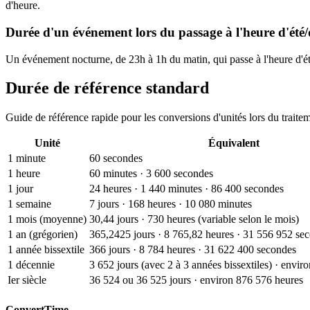
d'heure.
Durée d'un événement lors du passage à l'heure d'été/
Un événement nocturne, de 23h à 1h du matin, qui passe à l'heure d'été 
Durée de référence standard
Guide de référence rapide pour les conversions d'unités lors du traite
Unité
Équivalent
1 minute
60 secondes
1 heure
60 minutes · 3 600 secondes
1 jour
24 heures · 1 440 minutes · 86 400 secondes
1 semaine
7 jours · 168 heures · 10 080 minutes
1 mois (moyenne)
30,44 jours · 730 heures (variable selon le mois)
1 an (grégorien)
365,2425 jours · 8 765,82 heures · 31 556 952 se
1 année bissextile
366 jours · 8 784 heures · 31 622 400 secondes
1 décennie
3 652 jours (avec 2 à 3 années bissextiles) · envir
Ier siècle
36 524 ou 36 525 jours · environ 876 576 heures
ConvertTime