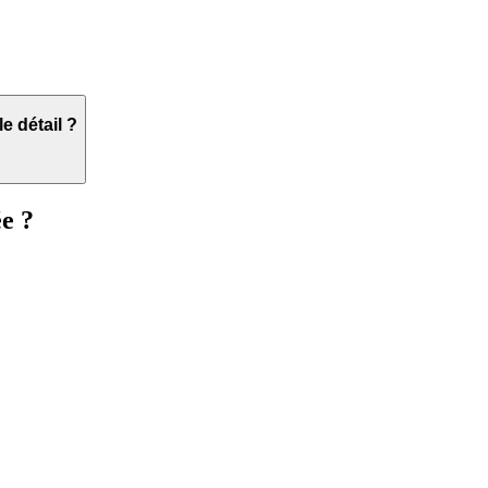
le détail ?
ée ?