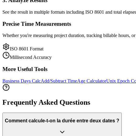
3. Analyze Results
See the result in multiple formats including ISO 8601 and total elapse
Precise Time Measurements
Whether you're measuring project duration, tracking billable hours, or 
ISO 8601 Format
Millisecond Accuracy
More Useful Tools
Business Days Calc
Add/Subtract Time
Age Calculator
Unix Epoch Co
Frequently Asked Questions
Comment calcule-t-on la durée entre deux dates ?