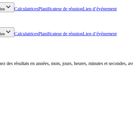
Calculatrices
Planificateur de réunion
Lien d’événement
ère
Calculatrices
Planificateur de réunion
Lien d’événement
ère
ez des résultats en années, mois, jours, heures, minutes et secondes, av