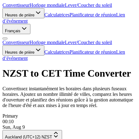
Convertisseur
Horloge mondiale
Lever/Coucher du soleil
Calculatrices
Planificateur de réunion
Lien
Heures de prière
d’événement
Français
Convertisseur
Horloge mondiale
Lever/Coucher du soleil
Calculatrices
Planificateur de réunion
Lien
Heures de prière
d’événement
NZST to CET Time Converter
Convertissez instantanément les horaires dans plusieurs fuseaux
horaires. Ajoutez un nombre illimité de villes, comparez les heures
d'ouverture et planifiez des réunions grâce à la gestion automatique
de l'heure d'été et aux mises à jour en temps réel.
Primary
00:10
Sun, Aug 9
Auckland (UTC+12) NZST