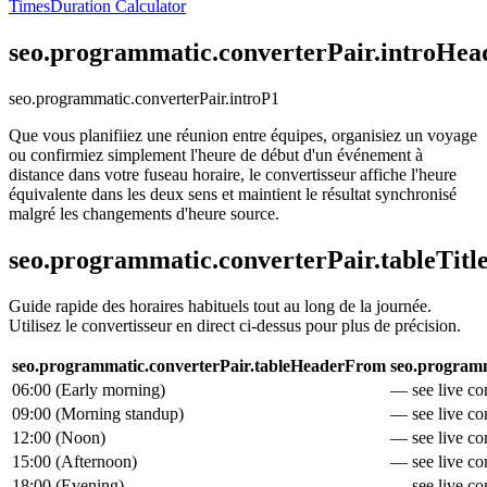
Times
Duration Calculator
seo.programmatic.converterPair.introHea
seo.programmatic.converterPair.introP1
Que vous planifiiez une réunion entre équipes, organisiez un voyage
ou confirmiez simplement l'heure de début d'un événement à
distance dans votre fuseau horaire, le convertisseur affiche l'heure
équivalente dans les deux sens et maintient le résultat synchronisé
malgré les changements d'heure source.
seo.programmatic.converterPair.tableTitl
Guide rapide des horaires habituels tout au long de la journée.
Utilisez le convertisseur en direct ci-dessus pour plus de précision.
seo.programmatic.converterPair.tableHeaderFrom
seo.programm
06:00
(
Early morning
)
— see live con
09:00
(
Morning standup
)
— see live con
12:00
(
Noon
)
— see live con
15:00
(
Afternoon
)
— see live con
18:00
(
Evening
)
— see live con