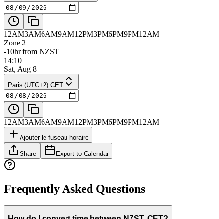
12AM
3AM
6AM
9AM
12PM
3PM
6PM
9PM
12AM
Zone 2
-10hr from NZST
14:10
Sat, Aug 8
Paris (UTC+2) CET
12AM
3AM
6AM
9AM
12PM
3PM
6PM
9PM
12AM
Ajouter le fuseau horaire
Share
Export to Calendar
Frequently Asked Questions
How do I convert time between NZST, CET?