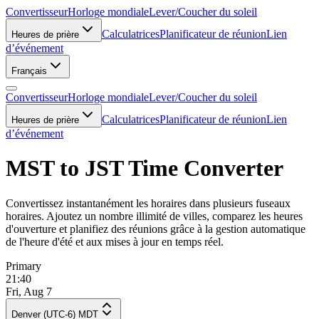
Convertisseur
Horloge mondiale
Lever/Coucher du soleil
Calculatrices
Planificateur de réunion
Lien
Heures de prière
d’événement
Français
Convertisseur
Horloge mondiale
Lever/Coucher du soleil
Calculatrices
Planificateur de réunion
Lien
Heures de prière
d’événement
MST to JST Time Converter
Convertissez instantanément les horaires dans plusieurs fuseaux
horaires. Ajoutez un nombre illimité de villes, comparez les heures
d'ouverture et planifiez des réunions grâce à la gestion automatique
de l'heure d'été et aux mises à jour en temps réel.
Primary
21:40
Fri, Aug 7
Denver (UTC-6) MDT