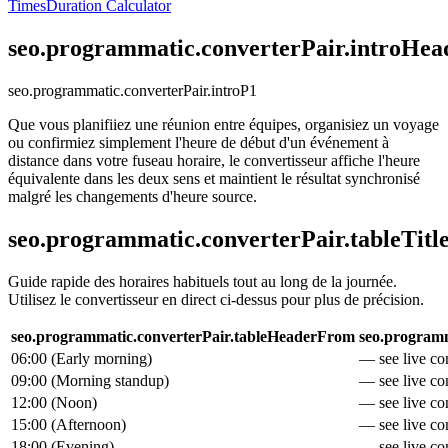
Times
Duration Calculator
seo.programmatic.converterPair.introHea
seo.programmatic.converterPair.introP1
Que vous planifiiez une réunion entre équipes, organisiez un voyage
ou confirmiez simplement l'heure de début d'un événement à
distance dans votre fuseau horaire, le convertisseur affiche l'heure
équivalente dans les deux sens et maintient le résultat synchronisé
malgré les changements d'heure source.
seo.programmatic.converterPair.tableTitl
Guide rapide des horaires habituels tout au long de la journée.
Utilisez le convertisseur en direct ci-dessus pour plus de précision.
seo.programmatic.converterPair.tableHeaderFrom
seo.programm
06:00
(
Early morning
)
— see live con
09:00
(
Morning standup
)
— see live con
12:00
(
Noon
)
— see live con
15:00
(
Afternoon
)
— see live con
18:00
(
Evening
)
— see live con