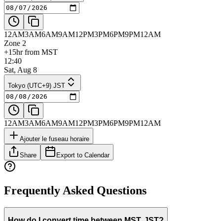
12AM
3AM
6AM
9AM
12PM
3PM
6PM
9PM
12AM
Zone 2
+15hr from MST
12:40
Sat, Aug 8
Tokyo (UTC+9) JST
12AM
3AM
6AM
9AM
12PM
3PM
6PM
9PM
12AM
Ajouter le fuseau horaire
Share
Export to Calendar
Frequently Asked Questions
How do I convert time between MST, JST?