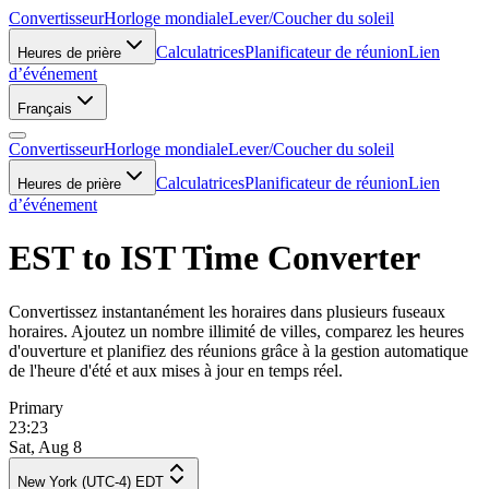
Convertisseur
Horloge mondiale
Lever/Coucher du soleil
Calculatrices
Planificateur de réunion
Lien
Heures de prière
d’événement
Français
Convertisseur
Horloge mondiale
Lever/Coucher du soleil
Calculatrices
Planificateur de réunion
Lien
Heures de prière
d’événement
EST to IST Time Converter
Convertissez instantanément les horaires dans plusieurs fuseaux
horaires. Ajoutez un nombre illimité de villes, comparez les heures
d'ouverture et planifiez des réunions grâce à la gestion automatique
de l'heure d'été et aux mises à jour en temps réel.
Primary
23:23
Sat, Aug 8
New York (UTC-4) EDT