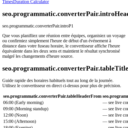
Times
Duration Calculator
seo.programmatic.converterPair.introHea
seo.programmatic.converterPair.introP1
Que vous planifiiez une réunion entre équipes, organisiez un voyage
ou confirmiez simplement l'heure de début d'un événement à
distance dans votre fuseau horaire, le convertisseur affiche l'heure
équivalente dans les deux sens et maintient le résultat synchronisé
malgré les changements d'heure source.
seo.programmatic.converterPair.tableTitl
Guide rapide des horaires habituels tout au long de la journée.
Utilisez le convertisseur en direct ci-dessus pour plus de précision.
seo.programmatic.converterPair.tableHeaderFrom
seo.programm
06:00
(
Early morning
)
— see live con
09:00
(
Morning standup
)
— see live con
12:00
(
Noon
)
— see live con
15:00
(
Afternoon
)
— see live con
18:00
(
Evening
)
— see live con