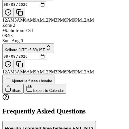
12AM
3AM
6AM
9AM
12PM
3PM
6PM
9PM
12AM
Zone 2
+9.5hr from EST
08:53
Sun, Aug 9
Kolkata (UTC+5:30) IST
12AM
3AM
6AM
9AM
12PM
3PM
6PM
9PM
12AM
Ajouter le fuseau horaire
Share
Export to Calendar
Frequently Asked Questions
How do I convert time between EST, IST?