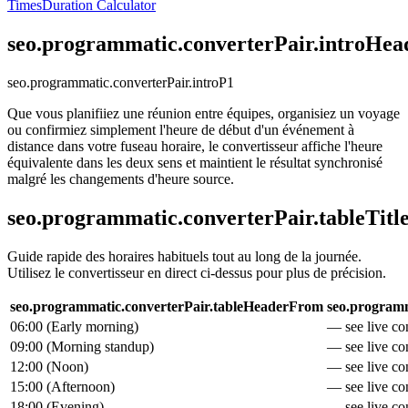
Times
Duration Calculator
seo.programmatic.converterPair.introHea
seo.programmatic.converterPair.introP1
Que vous planifiiez une réunion entre équipes, organisiez un voyage
ou confirmiez simplement l'heure de début d'un événement à
distance dans votre fuseau horaire, le convertisseur affiche l'heure
équivalente dans les deux sens et maintient le résultat synchronisé
malgré les changements d'heure source.
seo.programmatic.converterPair.tableTitl
Guide rapide des horaires habituels tout au long de la journée.
Utilisez le convertisseur en direct ci-dessus pour plus de précision.
seo.programmatic.converterPair.tableHeaderFrom
seo.programm
06:00
(
Early morning
)
— see live con
09:00
(
Morning standup
)
— see live con
12:00
(
Noon
)
— see live con
15:00
(
Afternoon
)
— see live con
18:00
(
Evening
)
— see live con