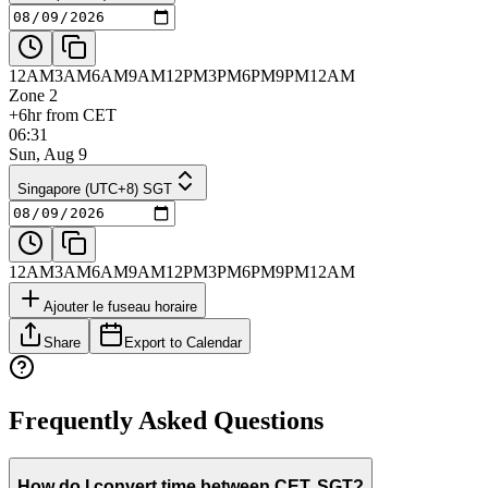
12AM
3AM
6AM
9AM
12PM
3PM
6PM
9PM
12AM
Zone 2
+6hr from CET
06:31
Sun, Aug 9
Singapore (UTC+8) SGT
12AM
3AM
6AM
9AM
12PM
3PM
6PM
9PM
12AM
Ajouter le fuseau horaire
Share
Export to Calendar
Frequently Asked Questions
How do I convert time between CET, SGT?