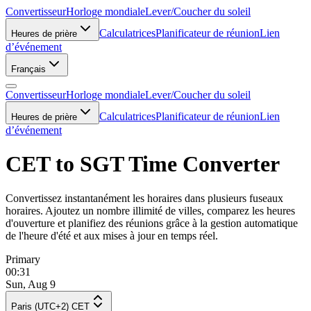
Convertisseur
Horloge mondiale
Lever/Coucher du soleil
Calculatrices
Planificateur de réunion
Lien
Heures de prière
d’événement
Français
Convertisseur
Horloge mondiale
Lever/Coucher du soleil
Calculatrices
Planificateur de réunion
Lien
Heures de prière
d’événement
CET to SGT Time Converter
Convertissez instantanément les horaires dans plusieurs fuseaux
horaires. Ajoutez un nombre illimité de villes, comparez les heures
d'ouverture et planifiez des réunions grâce à la gestion automatique
de l'heure d'été et aux mises à jour en temps réel.
Primary
00:31
Sun, Aug 9
Paris (UTC+2) CET