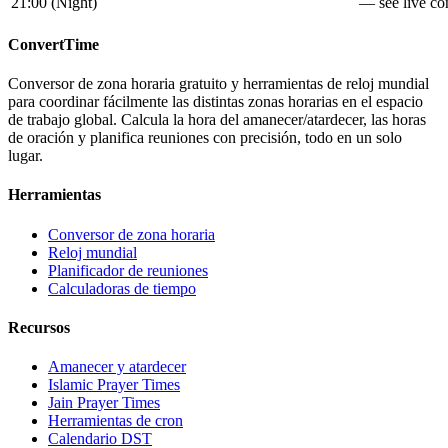
21:00
(
Night
)
— see live con
ConvertTime
Conversor de zona horaria gratuito y herramientas de reloj mundial
para coordinar fácilmente las distintas zonas horarias en el espacio
de trabajo global. Calcula la hora del amanecer/atardecer, las horas
de oración y planifica reuniones con precisión, todo en un solo
lugar.
Herramientas
Conversor de zona horaria
Reloj mundial
Planificador de reuniones
Calculadoras de tiempo
Recursos
Amanecer y atardecer
Islamic Prayer Times
Jain Prayer Times
Herramientas de cron
Calendario DST