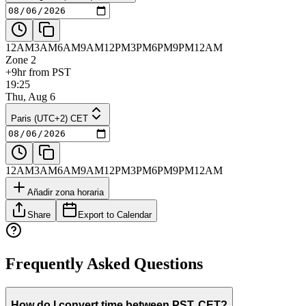
12AM
3AM
6AM
9AM
12PM
3PM
6PM
9PM
12AM
Zone 2
+9hr from PST
19:25
Thu, Aug 6
Paris (UTC+2) CET
12AM
3AM
6AM
9AM
12PM
3PM
6PM
9PM
12AM
Añadir zona horaria
Share
Export to Calendar
Frequently Asked Questions
How do I convert time between PST, CET?