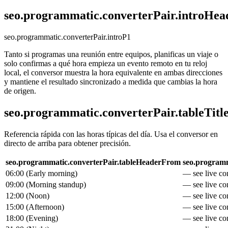
seo.programmatic.converterPair.introHea
seo.programmatic.converterPair.introP1
Tanto si programas una reunión entre equipos, planificas un viaje o
solo confirmas a qué hora empieza un evento remoto en tu reloj
local, el conversor muestra la hora equivalente en ambas direcciones
y mantiene el resultado sincronizado a medida que cambias la hora
de origen.
seo.programmatic.converterPair.tableTitl
Referencia rápida con las horas típicas del día. Usa el conversor en
directo de arriba para obtener precisión.
seo.programmatic.converterPair.tableHeaderFrom
seo.programm
06:00
(
Early morning
)
— see live con
09:00
(
Morning standup
)
— see live con
12:00
(
Noon
)
— see live con
15:00
(
Afternoon
)
— see live con
18:00
(
Evening
)
— see live con