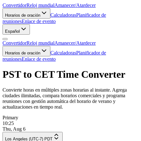
Convertidor
Reloj mundial
Amanecer/Atardecer
Calculadoras
Planificador de
Horarios de oración
reuniones
Enlace de evento
Español
Convertidor
Reloj mundial
Amanecer/Atardecer
Calculadoras
Planificador de
Horarios de oración
reuniones
Enlace de evento
PST to CET Time Converter
Convierte horas en múltiples zonas horarias al instante. Agrega
ciudades ilimitadas, compara horarios comerciales y programa
reuniones con gestión automática del horario de verano y
actualizaciones en tiempo real.
Primary
10:25
Thu, Aug 6
Los Angeles (UTC-7) PDT