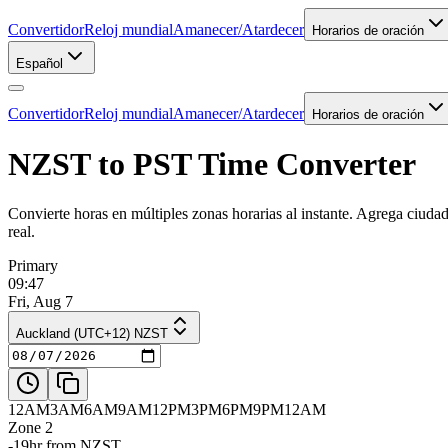
Convertidor
Reloj mundial
Amanecer/Atardecer
Horarios de oración
Español
Convertidor
Reloj mundial
Amanecer/Atardecer
Horarios de oración
NZST to PST Time Converter
Convierte horas en múltiples zonas horarias al instante. Agrega ciuda
real.
Primary
09:47
Fri, Aug 7
Auckland (UTC+12) NZST
12AM
3AM
6AM
9AM
12PM
3PM
6PM
9PM
12AM
Zone 2
-19hr from NZST