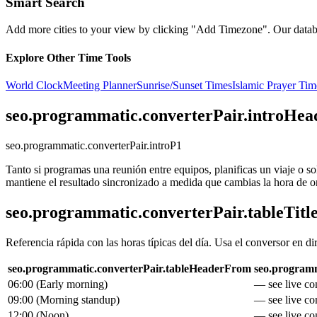
Smart Search
Add more cities to your view by clicking "Add Timezone". Our databas
Explore Other Time Tools
World Clock
Meeting Planner
Sunrise/Sunset Times
Islamic Prayer Tim
seo.programmatic.converterPair.introHea
seo.programmatic.converterPair.introP1
Tanto si programas una reunión entre equipos, planificas un viaje o s
mantiene el resultado sincronizado a medida que cambias la hora de o
seo.programmatic.converterPair.tableTitl
Referencia rápida con las horas típicas del día. Usa el conversor en di
seo.programmatic.converterPair.tableHeaderFrom
seo.programm
06:00
(
Early morning
)
— see live con
09:00
(
Morning standup
)
— see live con
12:00
(
Noon
)
— see live con