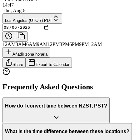
14:47
Thu, Aug 6
Los Angeles (UTC-7) PDT
12AM
3AM
6AM
9AM
12PM
3PM
6PM
9PM
12AM
Añadir zona horaria
Share
Export to Calendar
Frequently Asked Questions
How do I convert time between NZST, PST?
What is the time difference between these locations?