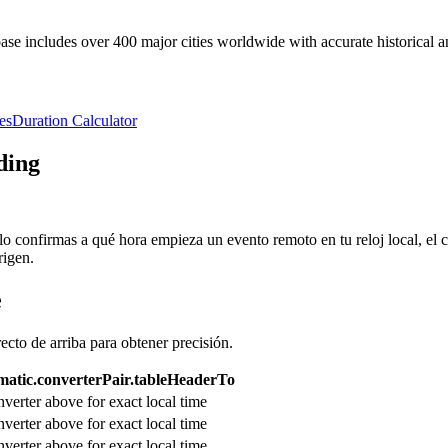
e includes over 400 major cities worldwide with accurate historical an
es
Duration Calculator
ding
olo confirmas a qué hora empieza un evento remoto en tu reloj local, el
rigen.
e
recto de arriba para obtener precisión.
atic.converterPair.tableHeaderTo
verter above for exact local time
verter above for exact local time
verter above for exact local time