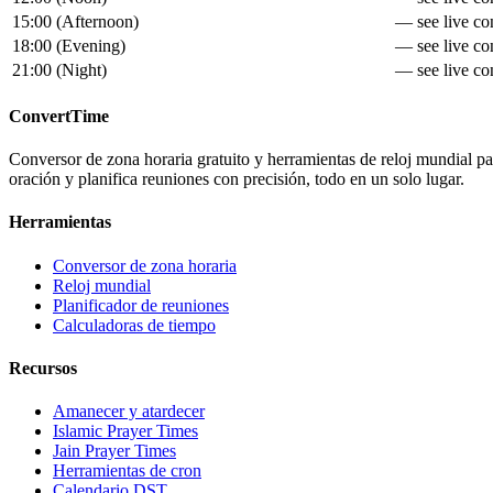
15:00
(
Afternoon
)
— see live con
18:00
(
Evening
)
— see live con
21:00
(
Night
)
— see live con
ConvertTime
Conversor de zona horaria gratuito y herramientas de reloj mundial para
oración y planifica reuniones con precisión, todo en un solo lugar.
Herramientas
Conversor de zona horaria
Reloj mundial
Planificador de reuniones
Calculadoras de tiempo
Recursos
Amanecer y atardecer
Islamic Prayer Times
Jain Prayer Times
Herramientas de cron
Calendario DST