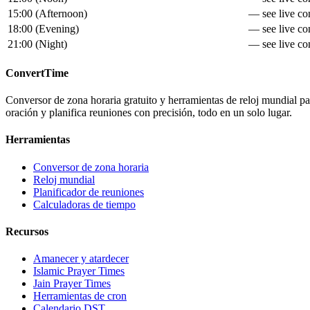
15:00
(
Afternoon
)
— see live con
18:00
(
Evening
)
— see live con
21:00
(
Night
)
— see live con
ConvertTime
Conversor de zona horaria gratuito y herramientas de reloj mundial para
oración y planifica reuniones con precisión, todo en un solo lugar.
Herramientas
Conversor de zona horaria
Reloj mundial
Planificador de reuniones
Calculadoras de tiempo
Recursos
Amanecer y atardecer
Islamic Prayer Times
Jain Prayer Times
Herramientas de cron
Calendario DST