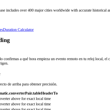
e includes over 400 major cities worldwide with accurate historical an
es
Duration Calculator
ding
olo confirmas a qué hora empieza un evento remoto en tu reloj local, el
rigen.
e
recto de arriba para obtener precisión.
atic.converterPair.tableHeaderTo
verter above for exact local time
verter above for exact local time
verter above for exact local time