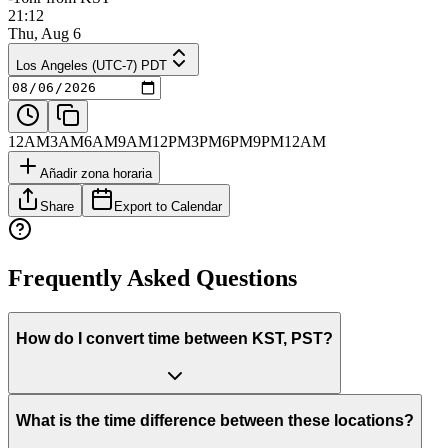
21:12
Thu, Aug 6
Los Angeles (UTC-7) PDT
12AM
3AM
6AM
9AM
12PM
3PM
6PM
9PM
12AM
Añadir zona horaria
Share
Export to Calendar
Frequently Asked Questions
How do I convert time between KST, PST?
What is the time difference between these locations?