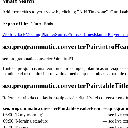
Smart Search
Add more cities to your view by clicking "Add Timezone". Our databas
Explore Other Time Tools
World Clock
Meeting Planner
Sunrise/Sunset Times
Islamic Prayer Tim
seo.programmatic.converterPair.introHea
seo.programmatic.converterPair.introP1
Tanto si programas una reunión entre equipos, planificas un viaje o s
mantiene el resultado sincronizado a medida que cambias la hora de o
seo.programmatic.converterPair.tableTitl
Referencia rápida con las horas típicas del día. Usa el conversor en di
seo.programmatic.converterPair.tableHeaderFrom
seo.programm
06:00
(
Early morning
)
— see live con
09:00
(
Morning standup
)
— see live con
12:00
(
Noon
)
— see live con