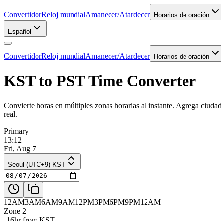
Convertidor
Reloj mundial
Amanecer/Atardecer
Horarios de oración
Español
Convertidor
Reloj mundial
Amanecer/Atardecer
Horarios de oración
KST to PST Time Converter
Convierte horas en múltiples zonas horarias al instante. Agrega ciuda
real.
Primary
13:12
Fri, Aug 7
Seoul (UTC+9) KST
12AM
3AM
6AM
9AM
12PM
3PM
6PM
9PM
12AM
Zone 2
-16hr from KST