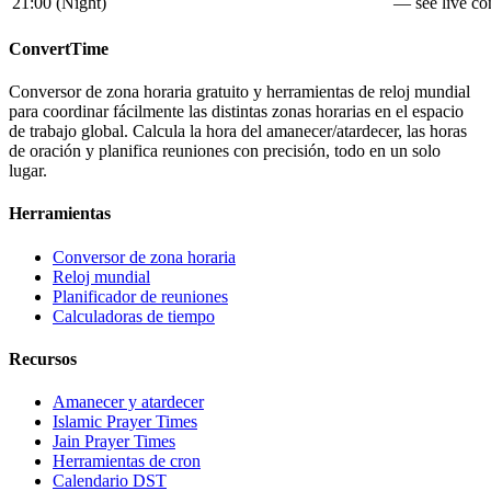
21:00
(
Night
)
— see live con
ConvertTime
Conversor de zona horaria gratuito y herramientas de reloj mundial
para coordinar fácilmente las distintas zonas horarias en el espacio
de trabajo global. Calcula la hora del amanecer/atardecer, las horas
de oración y planifica reuniones con precisión, todo en un solo
lugar.
Herramientas
Conversor de zona horaria
Reloj mundial
Planificador de reuniones
Calculadoras de tiempo
Recursos
Amanecer y atardecer
Islamic Prayer Times
Jain Prayer Times
Herramientas de cron
Calendario DST