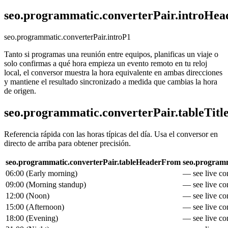
seo.programmatic.converterPair.introHea
seo.programmatic.converterPair.introP1
Tanto si programas una reunión entre equipos, planificas un viaje o
solo confirmas a qué hora empieza un evento remoto en tu reloj
local, el conversor muestra la hora equivalente en ambas direcciones
y mantiene el resultado sincronizado a medida que cambias la hora
de origen.
seo.programmatic.converterPair.tableTitl
Referencia rápida con las horas típicas del día. Usa el conversor en
directo de arriba para obtener precisión.
seo.programmatic.converterPair.tableHeaderFrom
seo.programm
06:00
(
Early morning
)
— see live con
09:00
(
Morning standup
)
— see live con
12:00
(
Noon
)
— see live con
15:00
(
Afternoon
)
— see live con
18:00
(
Evening
)
— see live con