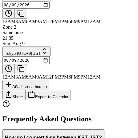
12AM
3AM
6AM
9AM
12PM
3PM
6PM
9PM
12AM
Zone 2
Same time
21:35
Sun, Aug 9
Tokyo (UTC+9) JST
12AM
3AM
6AM
9AM
12PM
3PM
6PM
9PM
12AM
Añadir zona horaria
Share
Export to Calendar
Frequently Asked Questions
How do I convert time between KST, JST?