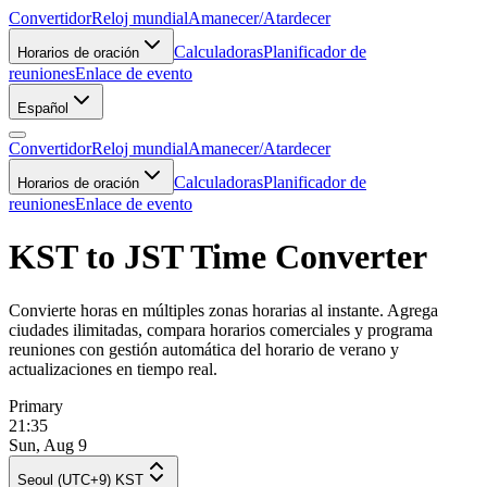
Convertidor
Reloj mundial
Amanecer/Atardecer
Calculadoras
Planificador de
Horarios de oración
reuniones
Enlace de evento
Español
Convertidor
Reloj mundial
Amanecer/Atardecer
Calculadoras
Planificador de
Horarios de oración
reuniones
Enlace de evento
KST to JST Time Converter
Convierte horas en múltiples zonas horarias al instante. Agrega
ciudades ilimitadas, compara horarios comerciales y programa
reuniones con gestión automática del horario de verano y
actualizaciones en tiempo real.
Primary
21:35
Sun, Aug 9
Seoul (UTC+9) KST