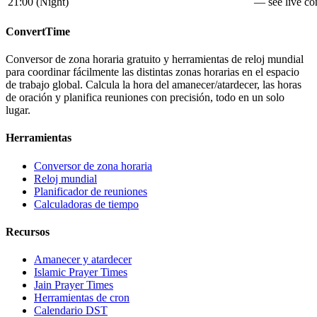
21:00
(
Night
)
— see live con
ConvertTime
Conversor de zona horaria gratuito y herramientas de reloj mundial
para coordinar fácilmente las distintas zonas horarias en el espacio
de trabajo global. Calcula la hora del amanecer/atardecer, las horas
de oración y planifica reuniones con precisión, todo en un solo
lugar.
Herramientas
Conversor de zona horaria
Reloj mundial
Planificador de reuniones
Calculadoras de tiempo
Recursos
Amanecer y atardecer
Islamic Prayer Times
Jain Prayer Times
Herramientas de cron
Calendario DST