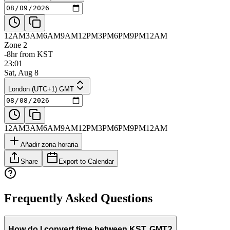
12AM
3AM
6AM
9AM
12PM
3PM
6PM
9PM
12AM
Zone 2
-8hr from KST
23:01
Sat, Aug 8
London (UTC+1) GMT
12AM
3AM
6AM
9AM
12PM
3PM
6PM
9PM
12AM
Añadir zona horaria
Share
Export to Calendar
Frequently Asked Questions
How do I convert time between KST, GMT?