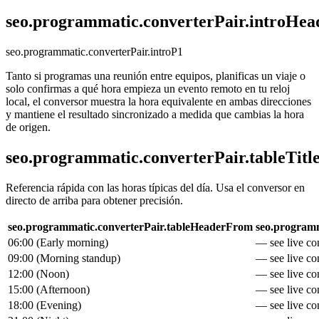
seo.programmatic.converterPair.introHea
seo.programmatic.converterPair.introP1
Tanto si programas una reunión entre equipos, planificas un viaje o
solo confirmas a qué hora empieza un evento remoto en tu reloj
local, el conversor muestra la hora equivalente en ambas direcciones
y mantiene el resultado sincronizado a medida que cambias la hora
de origen.
seo.programmatic.converterPair.tableTitl
Referencia rápida con las horas típicas del día. Usa el conversor en
directo de arriba para obtener precisión.
seo.programmatic.converterPair.tableHeaderFrom
seo.programm
06:00
(
Early morning
)
— see live con
09:00
(
Morning standup
)
— see live con
12:00
(
Noon
)
— see live con
15:00
(
Afternoon
)
— see live con
18:00
(
Evening
)
— see live con