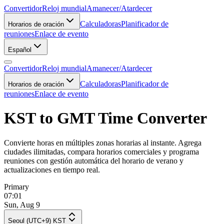
Convertidor
Reloj mundial
Amanecer/Atardecer
Calculadoras
Planificador de
Horarios de oración
reuniones
Enlace de evento
Español
Convertidor
Reloj mundial
Amanecer/Atardecer
Calculadoras
Planificador de
Horarios de oración
reuniones
Enlace de evento
KST to GMT Time Converter
Convierte horas en múltiples zonas horarias al instante. Agrega
ciudades ilimitadas, compara horarios comerciales y programa
reuniones con gestión automática del horario de verano y
actualizaciones en tiempo real.
Primary
07:01
Sun, Aug 9
Seoul (UTC+9) KST