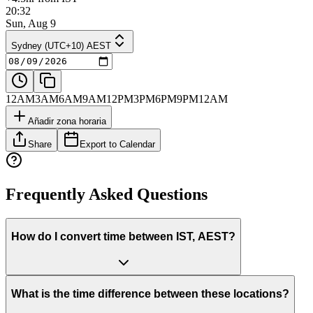
20:32
Sun, Aug 9
Sydney (UTC+10) AEST
12AM
3AM
6AM
9AM
12PM
3PM
6PM
9PM
12AM
Añadir zona horaria
Share
Export to Calendar
Frequently Asked Questions
How do I convert time between IST, AEST?
What is the time difference between these locations?