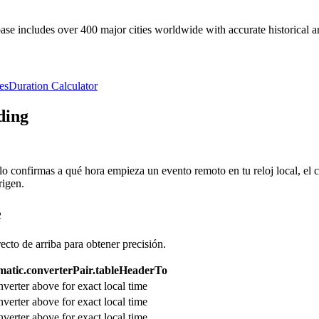
e includes over 400 major cities worldwide with accurate historical an
es
Duration Calculator
ding
olo confirmas a qué hora empieza un evento remoto en tu reloj local, el
rigen.
e
recto de arriba para obtener precisión.
atic.converterPair.tableHeaderTo
verter above for exact local time
verter above for exact local time
verter above for exact local time