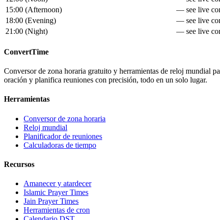
15:00
(
Afternoon
)
— see live con
18:00
(
Evening
)
— see live con
21:00
(
Night
)
— see live con
ConvertTime
Conversor de zona horaria gratuito y herramientas de reloj mundial para
oración y planifica reuniones con precisión, todo en un solo lugar.
Herramientas
Conversor de zona horaria
Reloj mundial
Planificador de reuniones
Calculadoras de tiempo
Recursos
Amanecer y atardecer
Islamic Prayer Times
Jain Prayer Times
Herramientas de cron
Calendario DST