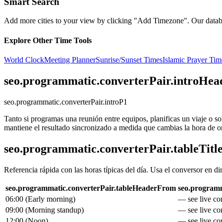
Smart Search
Add more cities to your view by clicking "Add Timezone". Our databas
Explore Other Time Tools
World Clock
Meeting Planner
Sunrise/Sunset Times
Islamic Prayer Tim
seo.programmatic.converterPair.introHea
seo.programmatic.converterPair.introP1
Tanto si programas una reunión entre equipos, planificas un viaje o s
mantiene el resultado sincronizado a medida que cambias la hora de o
seo.programmatic.converterPair.tableTitl
Referencia rápida con las horas típicas del día. Usa el conversor en di
seo.programmatic.converterPair.tableHeaderFrom
seo.programm
06:00
(
Early morning
)
— see live con
09:00
(
Morning standup
)
— see live con
12:00
(
Noon
)
— see live con