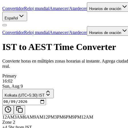
Convertidor
Reloj mundial
Amanecer/Atardecer
Horarios de oración
Español
Convertidor
Reloj mundial
Amanecer/Atardecer
Horarios de oración
IST to AEST Time Converter
Convierte horas en múltiples zonas horarias al instante. Agrega ciuda
real.
Primary
16:02
Sun, Aug 9
Kolkata (UTC+5:30) IST
12AM
3AM
6AM
9AM
12PM
3PM
6PM
9PM
12AM
Zone 2
+4.5hr from IST