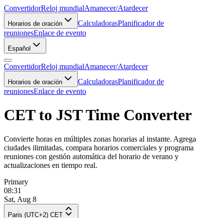
Convertidor
Reloj mundial
Amanecer/Atardecer
Calculadoras
Planificador de
Horarios de oración
reuniones
Enlace de evento
Español
Convertidor
Reloj mundial
Amanecer/Atardecer
Calculadoras
Planificador de
Horarios de oración
reuniones
Enlace de evento
CET to JST Time Converter
Convierte horas en múltiples zonas horarias al instante. Agrega
ciudades ilimitadas, compara horarios comerciales y programa
reuniones con gestión automática del horario de verano y
actualizaciones en tiempo real.
Primary
08:31
Sat, Aug 8
Paris (UTC+2) CET