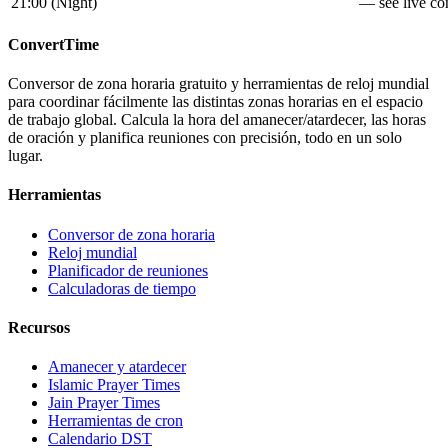
21:00
(
Night
)
— see live con
ConvertTime
Conversor de zona horaria gratuito y herramientas de reloj mundial
para coordinar fácilmente las distintas zonas horarias en el espacio
de trabajo global. Calcula la hora del amanecer/atardecer, las horas
de oración y planifica reuniones con precisión, todo en un solo
lugar.
Herramientas
Conversor de zona horaria
Reloj mundial
Planificador de reuniones
Calculadoras de tiempo
Recursos
Amanecer y atardecer
Islamic Prayer Times
Jain Prayer Times
Herramientas de cron
Calendario DST