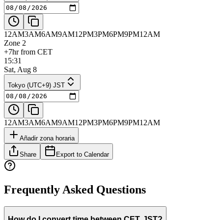
12AM
3AM
6AM
9AM
12PM
3PM
6PM
9PM
12AM
Zone 2
+7hr from CET
15:31
Sat, Aug 8
Tokyo (UTC+9) JST
12AM
3AM
6AM
9AM
12PM
3PM
6PM
9PM
12AM
Añadir zona horaria
Share
Export to Calendar
Frequently Asked Questions
How do I convert time between CET, JST?