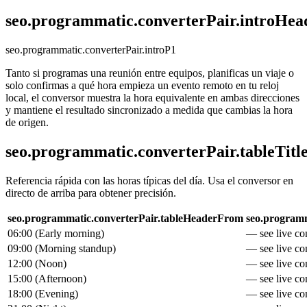
seo.programmatic.converterPair.introHea
seo.programmatic.converterPair.introP1
Tanto si programas una reunión entre equipos, planificas un viaje o
solo confirmas a qué hora empieza un evento remoto en tu reloj
local, el conversor muestra la hora equivalente en ambas direcciones
y mantiene el resultado sincronizado a medida que cambias la hora
de origen.
seo.programmatic.converterPair.tableTitl
Referencia rápida con las horas típicas del día. Usa el conversor en
directo de arriba para obtener precisión.
seo.programmatic.converterPair.tableHeaderFrom
seo.programm
06:00
(
Early morning
)
— see live con
09:00
(
Morning standup
)
— see live con
12:00
(
Noon
)
— see live con
15:00
(
Afternoon
)
— see live con
18:00
(
Evening
)
— see live con