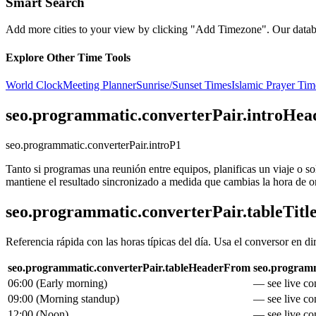
Smart Search
Add more cities to your view by clicking "Add Timezone". Our databas
Explore Other Time Tools
World Clock
Meeting Planner
Sunrise/Sunset Times
Islamic Prayer Tim
seo.programmatic.converterPair.introHea
seo.programmatic.converterPair.introP1
Tanto si programas una reunión entre equipos, planificas un viaje o s
mantiene el resultado sincronizado a medida que cambias la hora de o
seo.programmatic.converterPair.tableTitl
Referencia rápida con las horas típicas del día. Usa el conversor en di
seo.programmatic.converterPair.tableHeaderFrom
seo.programm
06:00
(
Early morning
)
— see live con
09:00
(
Morning standup
)
— see live con
12:00
(
Noon
)
— see live con