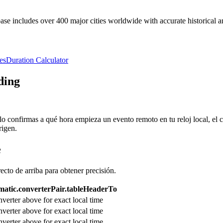
e includes over 400 major cities worldwide with accurate historical an
es
Duration Calculator
ding
olo confirmas a qué hora empieza un evento remoto en tu reloj local, el
rigen.
e
recto de arriba para obtener precisión.
atic.converterPair.tableHeaderTo
verter above for exact local time
verter above for exact local time
verter above for exact local time