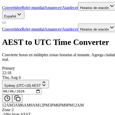
Convertidor
Reloj mundial
Amanecer/Atardecer
Horarios de oración
Español
Convertidor
Reloj mundial
Amanecer/Atardecer
Horarios de oración
AEST to UTC Time Converter
Convierte horas en múltiples zonas horarias al instante. Agrega ciuda
real.
Primary
22:18
Thu, Aug 6
Sydney (UTC+10) AEST
12AM
3AM
6AM
9AM
12PM
3PM
6PM
9PM
12AM
Zone 2
-10hr from AEST