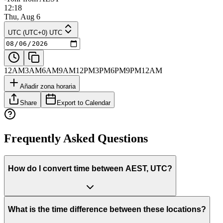
12:18
Thu, Aug 6
UTC (UTC+0) UTC
12AM
3AM
6AM
9AM
12PM
3PM
6PM
9PM
12AM
Añadir zona horaria
Share
Export to Calendar
Frequently Asked Questions
How do I convert time between AEST, UTC?
What is the time difference between these locations?