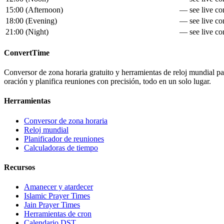
15:00
(
Afternoon
)
— see live con
18:00
(
Evening
)
— see live con
21:00
(
Night
)
— see live con
ConvertTime
Conversor de zona horaria gratuito y herramientas de reloj mundial para
oración y planifica reuniones con precisión, todo en un solo lugar.
Herramientas
Conversor de zona horaria
Reloj mundial
Planificador de reuniones
Calculadoras de tiempo
Recursos
Amanecer y atardecer
Islamic Prayer Times
Jain Prayer Times
Herramientas de cron
Calendario DST