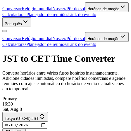
Conversor
Relógio mundial
Nascer/Pôr do sol
Horários de oração
Calculadoras
Planejador de reuniões
Link do evento
Português
Conversor
Relógio mundial
Nascer/Pôr do sol
Horários de oração
Calculadoras
Planejador de reuniões
Link do evento
JST to CET Time Converter
Converta horários entre vários fusos horários instantaneamente.
Adicione cidades ilimitadas, compare horários comerciais e agende
reuniões com ajuste automático do horário de verão e atualizações
em tempo real.
Primary
16:30
Sat, Aug 8
Tokyo (UTC+9) JST