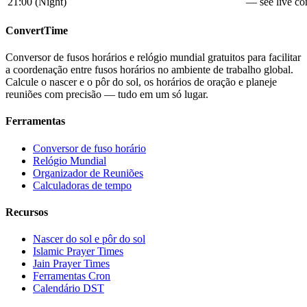
21:00
(
Night
)
— see live con
ConvertTime
Conversor de fusos horários e relógio mundial gratuitos para facilitar
a coordenação entre fusos horários no ambiente de trabalho global.
Calcule o nascer e o pôr do sol, os horários de oração e planeje
reuniões com precisão — tudo em um só lugar.
Ferramentas
Conversor de fuso horário
Relógio Mundial
Organizador de Reuniões
Calculadoras de tempo
Recursos
Nascer do sol e pôr do sol
Islamic Prayer Times
Jain Prayer Times
Ferramentas Cron
Calendário DST