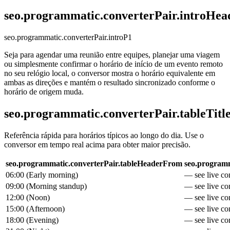
seo.programmatic.converterPair.introHea
seo.programmatic.converterPair.introP1
Seja para agendar uma reunião entre equipes, planejar uma viagem
ou simplesmente confirmar o horário de início de um evento remoto
no seu relógio local, o conversor mostra o horário equivalente em
ambas as direções e mantém o resultado sincronizado conforme o
horário de origem muda.
seo.programmatic.converterPair.tableTitl
Referência rápida para horários típicos ao longo do dia. Use o
conversor em tempo real acima para obter maior precisão.
seo.programmatic.converterPair.tableHeaderFrom
seo.programm
06:00
(
Early morning
)
— see live con
09:00
(
Morning standup
)
— see live con
12:00
(
Noon
)
— see live con
15:00
(
Afternoon
)
— see live con
18:00
(
Evening
)
— see live con