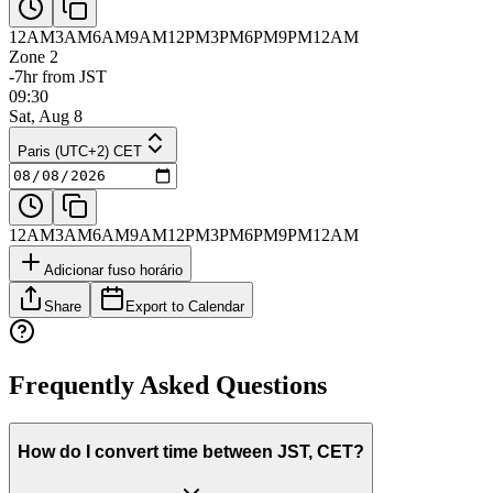
12AM
3AM
6AM
9AM
12PM
3PM
6PM
9PM
12AM
Zone 2
-7hr from JST
09:30
Sat, Aug 8
Paris (UTC+2) CET
12AM
3AM
6AM
9AM
12PM
3PM
6PM
9PM
12AM
Adicionar fuso horário
Share
Export to Calendar
Frequently Asked Questions
How do I convert time between JST, CET?