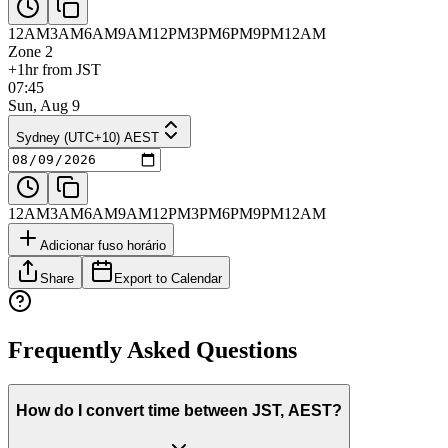
12AM
3AM
6AM
9AM
12PM
3PM
6PM
9PM
12AM
Zone 2
+1hr from JST
07:45
Sun, Aug 9
Sydney (UTC+10) AEST
12AM
3AM
6AM
9AM
12PM
3PM
6PM
9PM
12AM
Adicionar fuso horário
Share
Export to Calendar
Frequently Asked Questions
How do I convert time between JST, AEST?