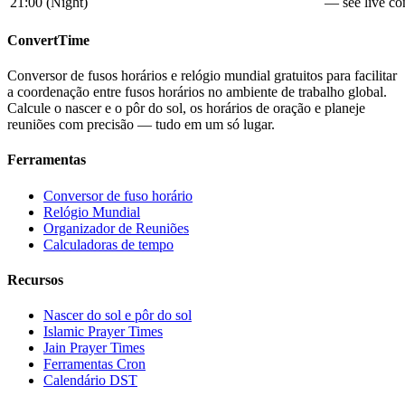
21:00
(
Night
)
— see live con
ConvertTime
Conversor de fusos horários e relógio mundial gratuitos para facilitar
a coordenação entre fusos horários no ambiente de trabalho global.
Calcule o nascer e o pôr do sol, os horários de oração e planeje
reuniões com precisão — tudo em um só lugar.
Ferramentas
Conversor de fuso horário
Relógio Mundial
Organizador de Reuniões
Calculadoras de tempo
Recursos
Nascer do sol e pôr do sol
Islamic Prayer Times
Jain Prayer Times
Ferramentas Cron
Calendário DST