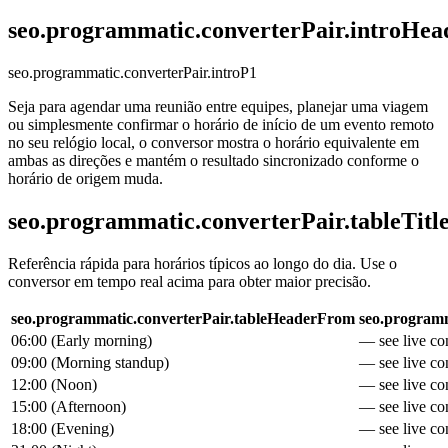
seo.programmatic.converterPair.introHea
seo.programmatic.converterPair.introP1
Seja para agendar uma reunião entre equipes, planejar uma viagem
ou simplesmente confirmar o horário de início de um evento remoto
no seu relógio local, o conversor mostra o horário equivalente em
ambas as direções e mantém o resultado sincronizado conforme o
horário de origem muda.
seo.programmatic.converterPair.tableTitl
Referência rápida para horários típicos ao longo do dia. Use o
conversor em tempo real acima para obter maior precisão.
seo.programmatic.converterPair.tableHeaderFrom
seo.programm
06:00
(
Early morning
)
— see live con
09:00
(
Morning standup
)
— see live con
12:00
(
Noon
)
— see live con
15:00
(
Afternoon
)
— see live con
18:00
(
Evening
)
— see live con