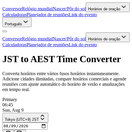
Conversor
Relógio mundial
Nascer/Pôr do sol
Horários de oração
Calculadoras
Planejador de reuniões
Link do evento
Português
Conversor
Relógio mundial
Nascer/Pôr do sol
Horários de oração
Calculadoras
Planejador de reuniões
Link do evento
JST to AEST Time Converter
Converta horários entre vários fusos horários instantaneamente.
Adicione cidades ilimitadas, compare horários comerciais e agende
reuniões com ajuste automático do horário de verão e atualizações
em tempo real.
Primary
06:45
Sun, Aug 9
Tokyo (UTC+9) JST