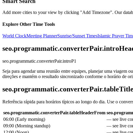
Smart Search
Add more cities to your view by clicking "Add Timezone". Our databas
Explore Other Time Tools
World Clock
Meeting Planner
Sunrise/Sunset Times
Islamic Prayer Tim
seo.programmatic.converterPair.introHea
seo.programmatic.converterPair.introP1
Seja para agendar uma reunião entre equipes, planejar uma viagem ou 
direções e mantém o resultado sincronizado conforme o horário de o
seo.programmatic.converterPair.tableTitl
Referência rápida para horários típicos ao longo do dia. Use o conver
seo.programmatic.converterPair.tableHeaderFrom
seo.programm
06:00
(
Early morning
)
— see live con
09:00
(
Morning standup
)
— see live con
12:00
(
Noon
)
— see live con