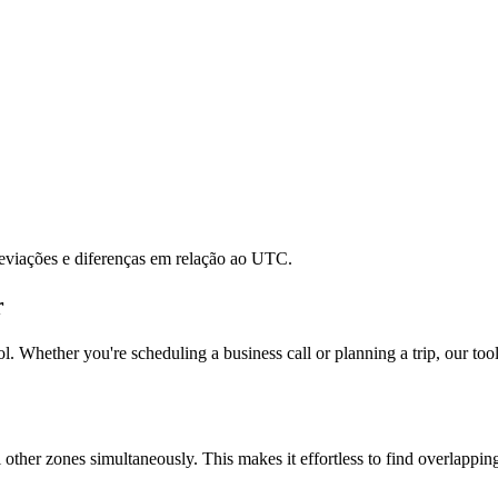
reviações e diferenças em relação ao UTC.
r
l. Whether you're scheduling a business call or planning a trip, our tool
l other zones simultaneously. This makes it effortless to find overlappi