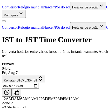
Conversor
Relógio mundial
Nascer/Pôr do sol
C
Horários de oração
Português
Conversor
Relógio mundial
Nascer/Pôr do sol
C
Horários de oração
IST to JST Time Converter
Converta horários entre vários fusos horários instantaneamente. Adic
real.
Primary
04:42
Fri, Aug 7
Kolkata (UTC+5:30) IST
12AM
3AM
6AM
9AM
12PM
3PM
6PM
9PM
12AM
Zone 2
+3.5hr from IST