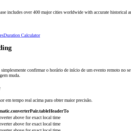
e includes over 400 major cities worldwide with accurate historical an
es
Duration Calculator
ding
simplesmente confirmar o horário de início de um evento remoto no seu
rigem muda.
e
sor em tempo real acima para obter maior precisão.
atic.converterPair.tableHeaderTo
verter above for exact local time
verter above for exact local time
verter above for exact local time