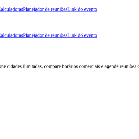
alculadoras
Planejador de reuniões
Link do evento
alculadoras
Planejador de reuniões
Link do evento
ione cidades ilimitadas, compare horários comerciais e agende reuniões