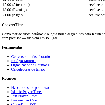
15:00
(
Afternoon
)
— see live con
18:00
(
Evening
)
— see live con
21:00
(
Night
)
— see live con
ConvertTime
Conversor de fusos horários e relógio mundial gratuitos para facilitar
com precisão — tudo em um só lugar.
Ferramentas
Conversor de fuso horário
Relógio Mundial
Organizador de Reuniões
Calculadoras de tempo
Recursos
Nascer do sol e pôr do sol
Islamic Prayer Times
Jain Prayer Times
Ferramentas Cron
Calendário DST