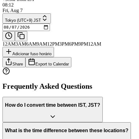
08:12
Fri, Aug 7
Tokyo (UTC+9) JST
12AM
3AM
6AM
9AM
12PM
3PM
6PM
9PM
12AM
Adicionar fuso horário
Share
Export to Calendar
Frequently Asked Questions
How do I convert time between IST, JST?
What is the time difference between these locations?