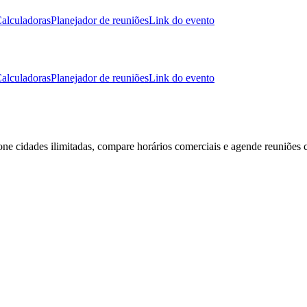
alculadoras
Planejador de reuniões
Link do evento
alculadoras
Planejador de reuniões
Link do evento
ione cidades ilimitadas, compare horários comerciais e agende reuniões