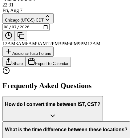
22:31
Fri, Aug 7
Chicago (UTC-5) CDT
12AM
3AM
6AM
9AM
12PM
3PM
6PM
9PM
12AM
Adicionar fuso horário
Share
Export to Calendar
Frequently Asked Questions
How do I convert time between IST, CST?
What is the time difference between these locations?