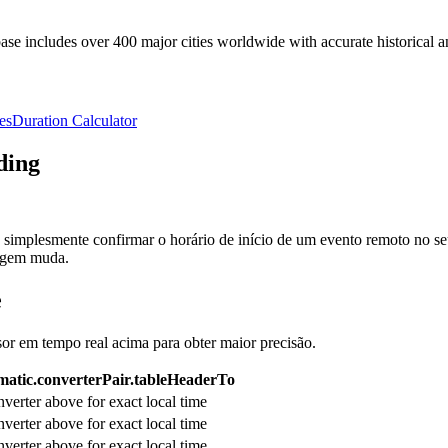
e includes over 400 major cities worldwide with accurate historical an
es
Duration Calculator
ding
simplesmente confirmar o horário de início de um evento remoto no seu
rigem muda.
e
sor em tempo real acima para obter maior precisão.
atic.converterPair.tableHeaderTo
verter above for exact local time
verter above for exact local time
verter above for exact local time