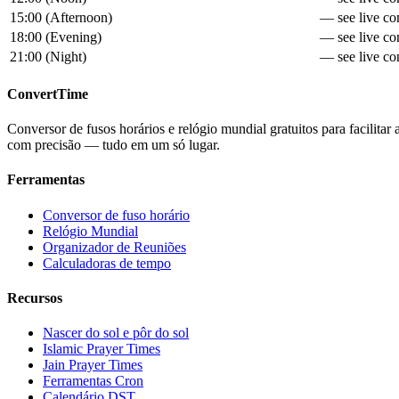
15:00
(
Afternoon
)
— see live con
18:00
(
Evening
)
— see live con
21:00
(
Night
)
— see live con
ConvertTime
Conversor de fusos horários e relógio mundial gratuitos para facilitar
com precisão — tudo em um só lugar.
Ferramentas
Conversor de fuso horário
Relógio Mundial
Organizador de Reuniões
Calculadoras de tempo
Recursos
Nascer do sol e pôr do sol
Islamic Prayer Times
Jain Prayer Times
Ferramentas Cron
Calendário DST