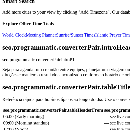
Smart Search
Add more cities to your view by clicking "Add Timezone". Our databas
Explore Other Time Tools
World Clock
Meeting Planner
Sunrise/Sunset Times
Islamic Prayer Tim
seo.programmatic.converterPair.introHea
seo.programmatic.converterPair.introP1
Seja para agendar uma reunião entre equipes, planejar uma viagem ou 
direções e mantém o resultado sincronizado conforme o horário de o
seo.programmatic.converterPair.tableTitl
Referência rápida para horários típicos ao longo do dia. Use o conver
seo.programmatic.converterPair.tableHeaderFrom
seo.programm
06:00
(
Early morning
)
— see live con
09:00
(
Morning standup
)
— see live con
12:00
(
Noon
)
— see live con