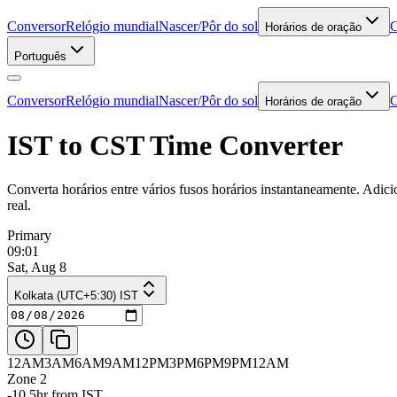
Conversor
Relógio mundial
Nascer/Pôr do sol
C
Horários de oração
Português
Conversor
Relógio mundial
Nascer/Pôr do sol
C
Horários de oração
IST to CST Time Converter
Converta horários entre vários fusos horários instantaneamente. Adic
real.
Primary
09:01
Sat, Aug 8
Kolkata (UTC+5:30) IST
12AM
3AM
6AM
9AM
12PM
3PM
6PM
9PM
12AM
Zone 2
-10.5hr from IST