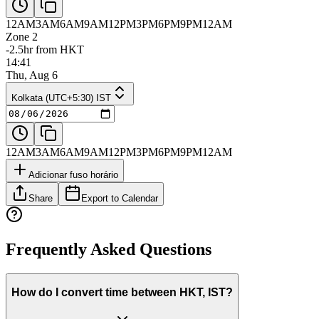
12AM
3AM
6AM
9AM
12PM
3PM
6PM
9PM
12AM
Zone 2
-2.5hr from HKT
14:41
Thu, Aug 6
Kolkata (UTC+5:30) IST
12AM
3AM
6AM
9AM
12PM
3PM
6PM
9PM
12AM
Adicionar fuso horário
Share
Export to Calendar
Frequently Asked Questions
How do I convert time between HKT, IST?