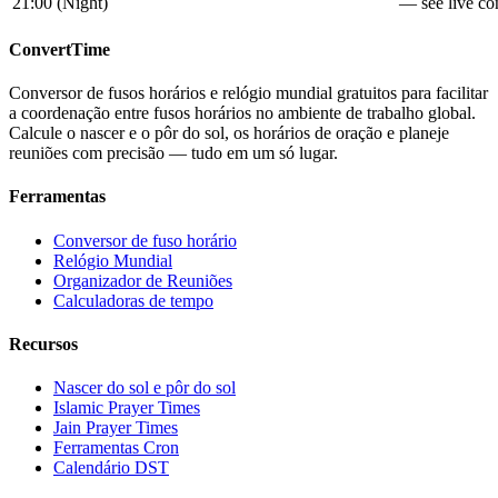
21:00
(
Night
)
— see live con
ConvertTime
Conversor de fusos horários e relógio mundial gratuitos para facilitar
a coordenação entre fusos horários no ambiente de trabalho global.
Calcule o nascer e o pôr do sol, os horários de oração e planeje
reuniões com precisão — tudo em um só lugar.
Ferramentas
Conversor de fuso horário
Relógio Mundial
Organizador de Reuniões
Calculadoras de tempo
Recursos
Nascer do sol e pôr do sol
Islamic Prayer Times
Jain Prayer Times
Ferramentas Cron
Calendário DST