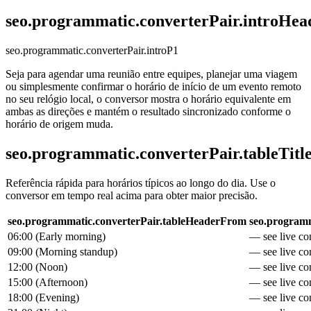
seo.programmatic.converterPair.introHea
seo.programmatic.converterPair.introP1
Seja para agendar uma reunião entre equipes, planejar uma viagem
ou simplesmente confirmar o horário de início de um evento remoto
no seu relógio local, o conversor mostra o horário equivalente em
ambas as direções e mantém o resultado sincronizado conforme o
horário de origem muda.
seo.programmatic.converterPair.tableTitl
Referência rápida para horários típicos ao longo do dia. Use o
conversor em tempo real acima para obter maior precisão.
seo.programmatic.converterPair.tableHeaderFrom
seo.programm
06:00
(
Early morning
)
— see live con
09:00
(
Morning standup
)
— see live con
12:00
(
Noon
)
— see live con
15:00
(
Afternoon
)
— see live con
18:00
(
Evening
)
— see live con