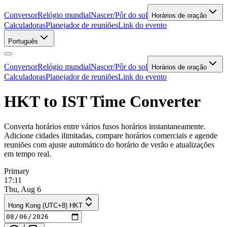
Conversor
Relógio mundial
Nascer/Pôr do sol
Horários de oração
Calculadoras
Planejador de reuniões
Link do evento
Português
Conversor
Relógio mundial
Nascer/Pôr do sol
Horários de oração
Calculadoras
Planejador de reuniões
Link do evento
HKT to IST Time Converter
Converta horários entre vários fusos horários instantaneamente.
Adicione cidades ilimitadas, compare horários comerciais e agende
reuniões com ajuste automático do horário de verão e atualizações
em tempo real.
Primary
17:11
Thu, Aug 6
Hong Kong (UTC+8) HKT