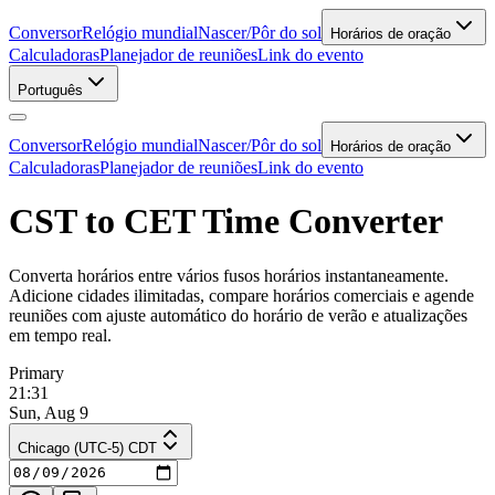
Conversor
Relógio mundial
Nascer/Pôr do sol
Horários de oração
Calculadoras
Planejador de reuniões
Link do evento
Português
Conversor
Relógio mundial
Nascer/Pôr do sol
Horários de oração
Calculadoras
Planejador de reuniões
Link do evento
CST to CET Time Converter
Converta horários entre vários fusos horários instantaneamente.
Adicione cidades ilimitadas, compare horários comerciais e agende
reuniões com ajuste automático do horário de verão e atualizações
em tempo real.
Primary
21:31
Sun, Aug 9
Chicago (UTC-5) CDT