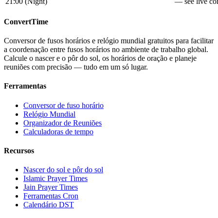
21:00
(
Night
)
— see live con
ConvertTime
Conversor de fusos horários e relógio mundial gratuitos para facilitar
a coordenação entre fusos horários no ambiente de trabalho global.
Calcule o nascer e o pôr do sol, os horários de oração e planeje
reuniões com precisão — tudo em um só lugar.
Ferramentas
Conversor de fuso horário
Relógio Mundial
Organizador de Reuniões
Calculadoras de tempo
Recursos
Nascer do sol e pôr do sol
Islamic Prayer Times
Jain Prayer Times
Ferramentas Cron
Calendário DST