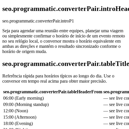
seo.programmatic.converterPair.introHea
seo.programmatic.converterPair.introP1
Seja para agendar uma reunião entre equipes, planejar uma viagem
ou simplesmente confirmar o horário de início de um evento remoto
no seu relógio local, o conversor mostra o horário equivalente em
ambas as direções e mantém o resultado sincronizado conforme o
horário de origem muda.
seo.programmatic.converterPair.tableTitl
Referência rápida para horários típicos ao longo do dia. Use o
conversor em tempo real acima para obter maior precisão.
seo.programmatic.converterPair.tableHeaderFrom
seo.programm
06:00
(
Early morning
)
— see live con
09:00
(
Morning standup
)
— see live con
12:00
(
Noon
)
— see live con
15:00
(
Afternoon
)
— see live con
18:00
(
Evening
)
— see live con