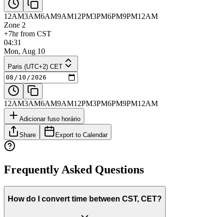
12AM
3AM
6AM
9AM
12PM
3PM
6PM
9PM
12AM
Zone 2
+7hr from CST
04:31
Mon, Aug 10
Paris (UTC+2) CET
12AM
3AM
6AM
9AM
12PM
3PM
6PM
9PM
12AM
Adicionar fuso horário
Share
Export to Calendar
Frequently Asked Questions
How do I convert time between CST, CET?