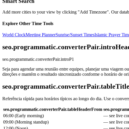
Smart Search
Add more cities to your view by clicking "Add Timezone". Our databas
Explore Other Time Tools
World Clock
Meeting Planner
Sunrise/Sunset Times
Islamic Prayer Tim
seo.programmatic.converterPair.introHea
seo.programmatic.converterPair.introP1
Seja para agendar uma reunião entre equipes, planejar uma viagem ou 
direções e mantém o resultado sincronizado conforme o horário de o
seo.programmatic.converterPair.tableTitl
Referência rápida para horários típicos ao longo do dia. Use o conver
seo.programmatic.converterPair.tableHeaderFrom
seo.programm
06:00
(
Early morning
)
— see live con
09:00
(
Morning standup
)
— see live con
12:00
(
Noon
)
— see live con