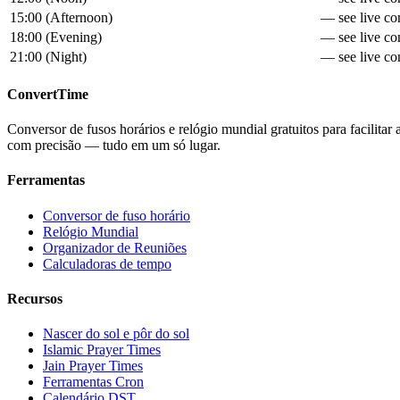
15:00
(
Afternoon
)
— see live con
18:00
(
Evening
)
— see live con
21:00
(
Night
)
— see live con
ConvertTime
Conversor de fusos horários e relógio mundial gratuitos para facilitar
com precisão — tudo em um só lugar.
Ferramentas
Conversor de fuso horário
Relógio Mundial
Organizador de Reuniões
Calculadoras de tempo
Recursos
Nascer do sol e pôr do sol
Islamic Prayer Times
Jain Prayer Times
Ferramentas Cron
Calendário DST