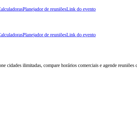
alculadoras
Planejador de reuniões
Link do evento
alculadoras
Planejador de reuniões
Link do evento
ione cidades ilimitadas, compare horários comerciais e agende reuniões