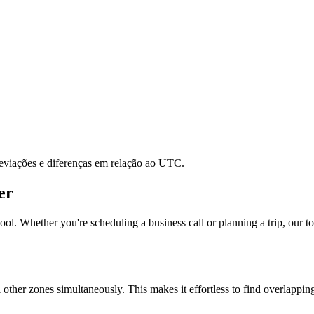
reviações e diferenças em relação ao UTC.
er
ool. Whether you're scheduling a business call or planning a trip, our to
l other zones simultaneously. This makes it effortless to find overlappi