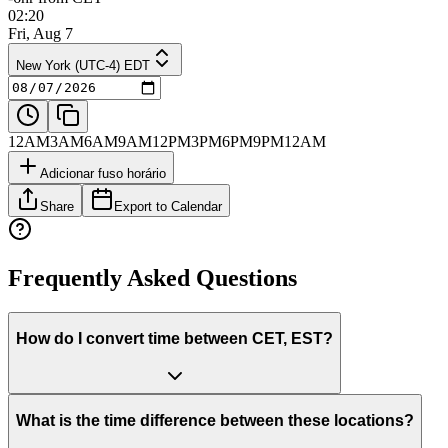
02:20
Fri, Aug 7
New York (UTC-4) EDT
12AM
3AM
6AM
9AM
12PM
3PM
6PM
9PM
12AM
Adicionar fuso horário
Share
Export to Calendar
Frequently Asked Questions
How do I convert time between CET, EST?
What is the time difference between these locations?