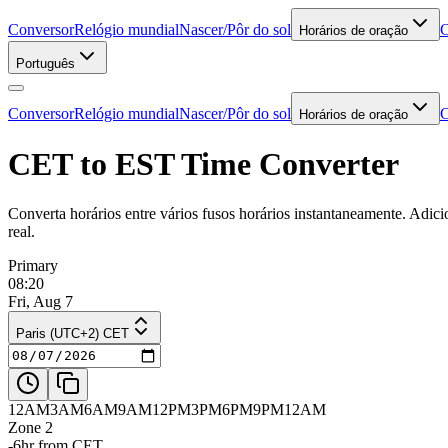
Conversor
Relógio mundial
Nascer/Pôr do sol
C
Horários de oração
Português
Conversor
Relógio mundial
Nascer/Pôr do sol
C
Horários de oração
CET to EST Time Converter
Converta horários entre vários fusos horários instantaneamente. Adic
real.
Primary
08:20
Fri, Aug 7
Paris (UTC+2) CET
12AM
3AM
6AM
9AM
12PM
3PM
6PM
9PM
12AM
Zone 2
-6hr from CET