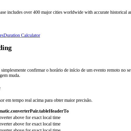
e includes over 400 major cities worldwide with accurate historical an
es
Duration Calculator
ding
simplesmente confirmar o horário de início de um evento remoto no seu
rigem muda.
e
sor em tempo real acima para obter maior precisão.
atic.converterPair.tableHeaderTo
verter above for exact local time
verter above for exact local time
verter above for exact local time