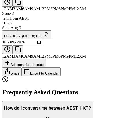
12AM
3AM
6AM
9AM
12PM
3PM
6PM
9PM
12AM
Zone 2
-2hr from AEST
16:25
Sun, Aug 9
Hong Kong (UTC+8) HKT
12AM
3AM
6AM
9AM
12PM
3PM
6PM
9PM
12AM
Adicionar fuso horário
Share
Export to Calendar
Frequently Asked Questions
How do I convert time between AEST, HKT?