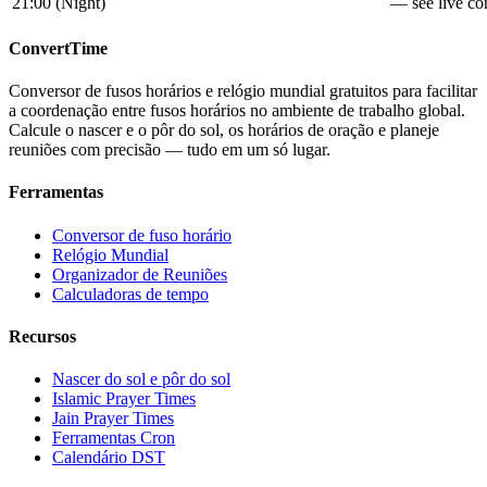
21:00
(
Night
)
— see live con
ConvertTime
Conversor de fusos horários e relógio mundial gratuitos para facilitar
a coordenação entre fusos horários no ambiente de trabalho global.
Calcule o nascer e o pôr do sol, os horários de oração e planeje
reuniões com precisão — tudo em um só lugar.
Ferramentas
Conversor de fuso horário
Relógio Mundial
Organizador de Reuniões
Calculadoras de tempo
Recursos
Nascer do sol e pôr do sol
Islamic Prayer Times
Jain Prayer Times
Ferramentas Cron
Calendário DST