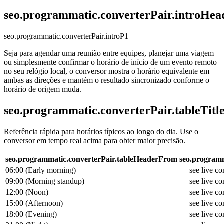
seo.programmatic.converterPair.introHea
seo.programmatic.converterPair.introP1
Seja para agendar uma reunião entre equipes, planejar uma viagem
ou simplesmente confirmar o horário de início de um evento remoto
no seu relógio local, o conversor mostra o horário equivalente em
ambas as direções e mantém o resultado sincronizado conforme o
horário de origem muda.
seo.programmatic.converterPair.tableTitl
Referência rápida para horários típicos ao longo do dia. Use o
conversor em tempo real acima para obter maior precisão.
seo.programmatic.converterPair.tableHeaderFrom
seo.programm
06:00
(
Early morning
)
— see live con
09:00
(
Morning standup
)
— see live con
12:00
(
Noon
)
— see live con
15:00
(
Afternoon
)
— see live con
18:00
(
Evening
)
— see live con