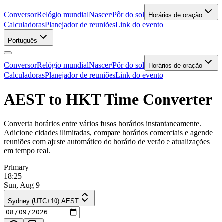
Conversor
Relógio mundial
Nascer/Pôr do sol
Horários de oração
Calculadoras
Planejador de reuniões
Link do evento
Português
Conversor
Relógio mundial
Nascer/Pôr do sol
Horários de oração
Calculadoras
Planejador de reuniões
Link do evento
AEST to HKT Time Converter
Converta horários entre vários fusos horários instantaneamente.
Adicione cidades ilimitadas, compare horários comerciais e agende
reuniões com ajuste automático do horário de verão e atualizações
em tempo real.
Primary
18:25
Sun, Aug 9
Sydney (UTC+10) AEST